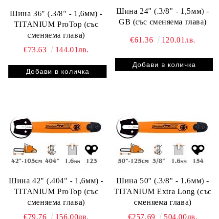
Шина 24" (.3/8" - 1,5мм) -
Шина 36" (.3/8" - 1,6мм) -
GB (със сменяема глава)
TITANIUM ProTop (със
сменяема глава)
€61.36
120.01лв.
€73.63
144.01лв.
Шина 42" (.404" - 1,6мм) -
Шина 50" (.3/8" - 1,6мм) -
TITANIUM ProTop (със
TITANIUM Extra Long (със
сменяема глава)
сменяема глава)
€79.76
156.00лв.
€257.69
504.00лв.