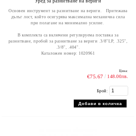
Уред за разнитване на вериги
Основен инструмент за разнитване на вериги. Притежава
дълъг лост, който осигурява максимална механична сила
при полагане на минимално усилие.
В комплекта са включени регулируема поставка за
разнитване, пробой за разнитване за вериги .3/8"LP, .325",
.3/8", .404".
Каталожен номер: 1020961
Цена:
€75.67
148.00лв.
Брой: