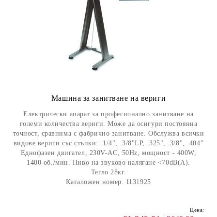
Машина за занитване на вериги
Електрически апарат за професионално занитване на
големи количества вериги. Може да осигури постоянна
точност, сравнима с фабрично занитване. Обслужва всички
видове вериги със стъпки: .1/4", .3/8"LP, .325", .3/8", .404"
Еднофазен двигател, 230V-AC, 50Hz, мощност - 400W,
1400 об./мин. Ниво на звуково налягане <70dB(A).
Тегло 28кг.
Каталожен номер: 1131925
Цена: