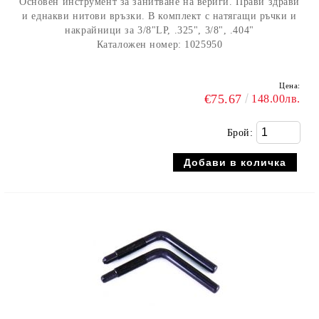
Основен инструмент за занитване на вериги. Прави здрави
и еднакви нитови връзки. В комплект с натягащи ръчки и
накрайници за 3/8"LP, .325", 3/8", .404"
Каталожен номер: 1025950
Цена:
€75.67
148.00лв.
Брой: