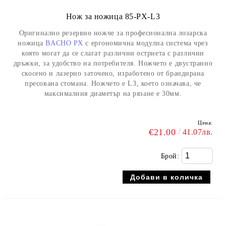
Нож за ножица 85-PX-L3
Оригинално резервно ножче за професионална лозарска
ножица
BACHO PX
с ергономична модулна система чрез
която могат да се слагат различни остриета с различни
дръжки, за удобство на потребителя. Ножчето е двустранно
скосено и лазерно заточено, изработено от брандирана
пресована стомана. Ножчето е L3, което означава, че
максималния диаметър на рязане е 30мм.
Цена:
€21.00
41.07лв.
Брой: