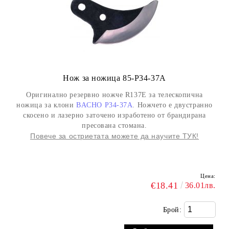
Нож за ножица 85-P34-37A
Оригинално резервно ножче R137E за телескопична
ножица за клони
BACHO P34-37A
. Ножчето е двустранно
скосено и лазерно заточено изработено от брандирана
пресована стомана.
Повече за остриетата можете да научите ТУК!
Цена:
€18.41
36.01лв.
Брой: