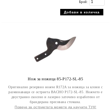
Брой:
Нож за ножица 85-P172-SL-85
Оригинално резервно ножче R172A за ножица за клони с
разминаващи се остриета BACHO P172-SL-85. Ножчето е
двустранно скосено и лазерно заточено изработено от
брандирана пресована стомана.
Повече за остриетата можете да научите ТУК!