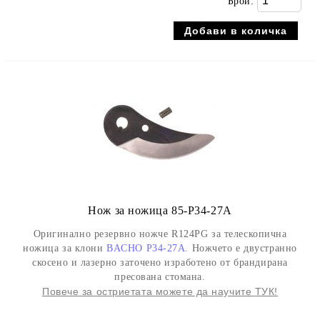
Брой:
Нож за ножица 85-P34-27A
Оригинално резервно ножче R124PG за телескопична
ножица за клони
BACHO P34-27A
. Ножчето е двустранно
скосено и лазерно заточено изработено от брандирана
пресована стомана.
Повече за остриетата можете да научите ТУК!