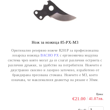
Нож за ножица 85-PX-M3
Оригинално резервно ножче R201P за професионална
лозарска ножица
BACHO PX
с ергономична модулна
система чрез която могат да се слагат различни остриета с
различни дръжки, за удобство на потребителя. Ножчето е
двустранно скосено и лазерно заточено, изработено от
брандирана пресована стомана. Ножчето е М3, което
означава, че максималния диаметър на рязане е 30мм.
Цена:
€21.00
41.07лв.