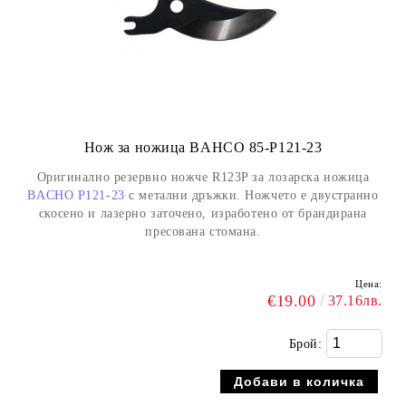
Нож за ножица BAHCO 85-P121-23
Оригинално резервно ножче R123P за лозарска ножица
BACHO P121-23
с метални дръжки. Ножчето е двустранно
скосено и лазерно заточено, изработено от брандирана
пресована стомана.
Цена:
€19.00
37.16лв.
Брой: