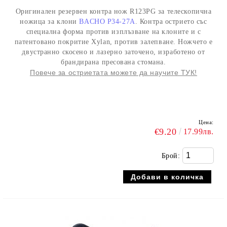
Оригинален резервен контра нож R123PG за телескопична
ножица за клони
BACHO P34-27
А
. Контра острието със
специална форма против изплъзване на клоните и с
патентовано покритие Xylan, против залепване. Ножчето е
двустранно скосено и лазерно заточено, изработено от
брандирана пресована стомана.
Повече за остриетата можете да научите ТУК!
Цена:
€9.20
17.99лв.
Брой: