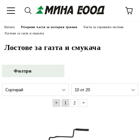
Начало
Резервни части за моторни триони
Части за горивната система
Лостове за газта и смукача
Лостове за газта и смукача
Филтри
«
»
1
2