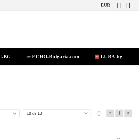
EUR
.BG
ECHO-Bulgaria.com
LUBA.bg
«
»
1