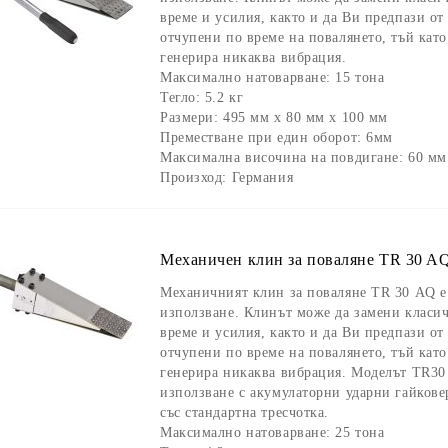
време и усилия, както и да Ви предпази о
отчупени по време на повалянето, тъй като
генерира никаква вибрация.
Максимално натоварване:
15 тона
Тегло:
5.2 кг
Размери:
495 мм х 80 мм х 100 мм
Преместване при един оборот
: 6мм
Максимална височина на повдигане:
60 мм
Произход:
Германия
Механичен клин за поваляне TR 30 A
Механичният клин за поваляне TR 30 AQ е 
използване. Клинът може да замени класич
време и усилия, както и да Ви предпази о
отчупени по време на повалянето, тъй като
генерира никаква вибрация. Моделът TR30
използване с акумулаторни ударни гайкове
със стандартна тресчотка.
Максимално натоварване:
25 тона