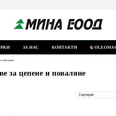
РКИ
ЗА НАС
КОНТАКТИ
OLEOMAC
 и поваляне
е за цепене и поваляне