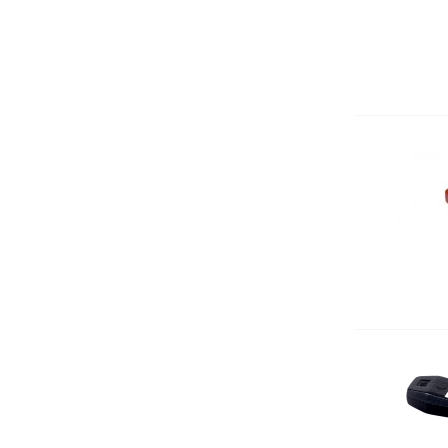
Акумулаторни ножици
Клинове
Ножове и дикове за косене
Пили за заточване
Резервни части за ръчни
инструменти BAHCO
Подаръчни комплекти