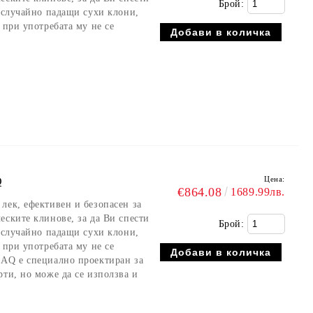
Брой:
т случайно падащи сухи клони,
 при употребата му не се
Цена:
Q
€864.08
1689.99лв.
лек, ефективен и безопасен за
еските клинове, за да Ви спести
Брой:
т случайно падащи сухи клони,
 при употребата му не се
 AQ е специално проектиран за
рти, но може да се използва и