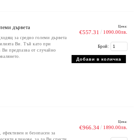
Цена:
олеми дървета
€557.31
1090.00лв.
дходящ за средно големи дървета
силията Ви. Тъй като при
Брой:
а Ви предпазва от случайно
овалянето.
Цена:
€966.34
1890.00лв.
, ефективен и безопасен за
еските клинове, за да Ви спести