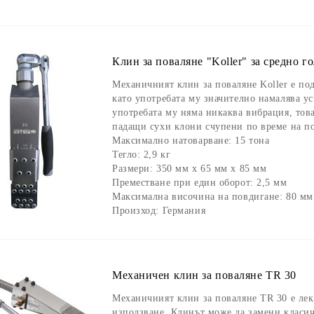
Клин за поваляне "Koller" за средно г
Механичният клин за поваляне Koller е по
като употребата му значително намалява у
употребата му няма никаква вибрация, тов
падащи сухи клони счупени по време на п
Максимално натоварване:
15 тона
Тегло:
2,9 кг
Размери:
350 мм х 65 мм х 85 мм
Преместване при един оборот
: 2,5 мм
Максимална височина на повдигане:
80 мм
Произход:
Германия
Механичен клин за поваляне TR 30
Механичният клин за поваляне TR 30 е лек
използване. Клинът може да замени класич