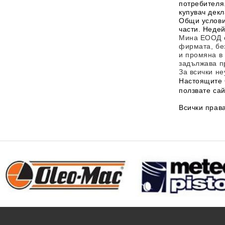
потребителя
купувач декл
Общи условия
части. Неде
Мина ЕООД
фирмата, бе
и промяна в 
задължава
п
За всички н
Настоящите 
ползвате сай
Всички права