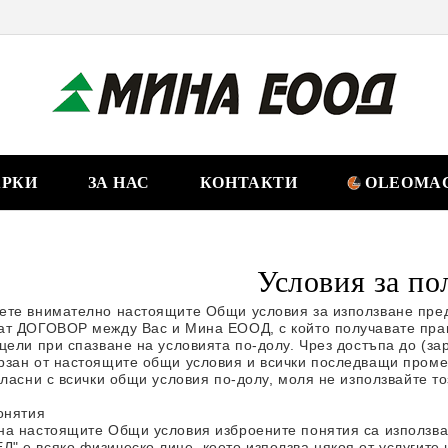
РКИ
ЗА НАС
КОНТАКТИ
OLEOMAC
Условия за по
ете внимателно настоящите Общи условия за използване пред
ват
ДОГОВОР между Вас и Мина ЕООД, с който получавате право
цели при спазване на условията по-долу
. Чрез достъпа до (за
зан от настоящите общи условия и всички последващи промени 
гласни с всички общи условия по-долу, моля не използвайте то
онятия
на настоящите
Общи условия
изброените понятия са използва
 е всяко физическо лице, което използва някоя от услугите 