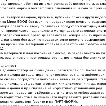
редставлявщи обект на интелектуална собственост по смисъла 
ърговските марки и географските означения и Закона за проми
ане, възпроизвеждане, промяна, публичен показ и други подоб
е на
Мина ЕООД
без изрично предварително писмено разреш
тимира правата си върху съответния продукт по подходящ и об
 от приложимото национално и международно законодателство
 Потребител няма право да запаметява, копира или възпроизв
na
-parts.com
без изрично предварително писмено разрешение
 на връзки към материали от сайта и електроните бюлетини в
ОД
.
на материали извън посочения смисъл, за захранването на ба
ползване, както и препредаването на трети лица без знанието
нциалност
е администратор на лични данни, регистриран по Закона за з
се ангажира да гарантира неприкосновеността на информация
те онлайн посредством попълнени заявки за регистрация. Разк
а е изискана от държавни органи или длъжностни лица, опра
ични данни и при спазване на нормативно установения ред.
може да предоставя събраната статистическа информация за
то водят статистика за кликанията върху техните рекламни бан
иректния маркетинг (своите и на ПАРТНЬОРИ).