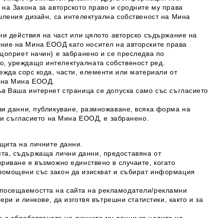
на Закона за авторското право и сродните му права
шления дизайн, са интелектуална собственост на
Мина
ни действия на част или цялото авторско съдържание на
ение на
Мина ЕООД
като носител на авторските права
щоприет начин) е забранено и се преследва по
, уреждащо интелектуалната собственост ред.
ежда сорс кода, части, елементи или материали от
 на
Мина Е
ООД
.
ъв Ваша интернет страница се допуска само със съгласието
зи данни, публикуване, размножаване, всяка форма на
 и съгласието на
Мина ЕООД
, е забранено.
ащита на личните данни.
та, съдържаща лични данни, предоставяна от
риване е възможно единствено в случаите, когато
вомощени със закон да изискват и събират информация
 посещаемостта на сайта на рекламодатели/рекламни
ери и линкове, да изготвя вътрешни статистики, както и за