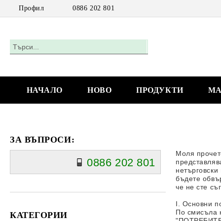
Профил
0886 202 801
НАЧАЛО
НОВО
ПРОДУКТИ
МА
ЗА ВЪПРОСИ:
Моля прочет
0886 202 801
представля
нетърговски 
бъдете обвър
че не сте съ
I. Основни п
По смисъла 
КАТЕГОРИИ
"ПОТРЕБИТЕЛ"