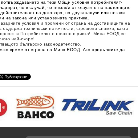
 потвърждаването на тези Общи условия потребителят-
ларират, че в случай, че някоя/и от клаузите по настоящите
действителност на договора, на други клаузи или негови
и на закона или установената практика.
азарните условия и промени от страна на доставчиците на
 съдържа технически неточности, сгрешени снимки
, както
ворност
и Потребителят е наясно с риска!
Мина ЕООД
се
ожно най-скоро!
тващото българско законодателство.
сяко време от страна на
Мина Е
ООД
. Ако продължите да