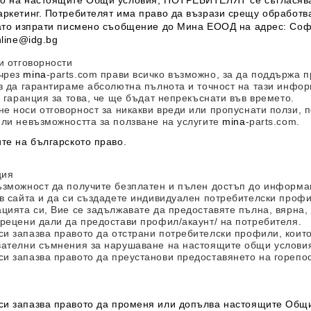
о на настоящите Общи условия, ПОТРЕБИТЕЛЯТ се съгласява 
аркетинг. Потребителят има право да възрази срещу обработва
като изпрати писмено съобщение до
Мина Е
ООД
на адрес: Софи
nline@idg.bg
и отговорности
чрез
mina
-parts.com
прави всичко възможно, за да поддържа пр
ез да гарантираме абсолютна пълнота и точност на тази инфо
з гаранция за това, че ще бъдат непрекъснати във времето.
не носи отговорност за никакви вреди или пропуснати ползи, п
или невъзможността за ползване на услугите
mina
-parts.com
.
те на българското право.
ция
ъзможност да получите безплатен и пълен достъп до информац
 в сайта и да си създадете индивидуален потребителски профи
ацията си, Вие се задължавате да предоставяте пълна, вярна
прецени дали да предостави профил/акаунт/ на потребителя.
си запазва правото да отстрани потребителски профили, които 
вателни съмнения за нарушаване на настоящите общи услови
си запазва правото да преустанови предоставянето на горепо
си запазва правото да променя или допълва настоящите Общи