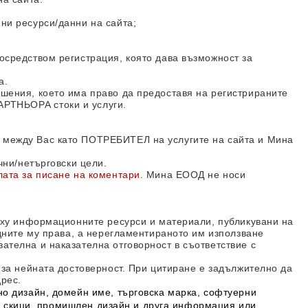
ни ресурси/данни на сайта;
осредством регистрация, която дава възможност за
а.
шения, което има право да предоставя на регистрираните
РТНЬОРA стоки и услуги.
 между Вас като ПОТРЕБИТЕЛ на услугите на сайта и
Мина
чни/нетърговски цели.
ата за писане на коментари
.
Мина ЕООД
не носи
ърху информационните ресурси и материали, публикувани на
одните му права, а нерегламентираното им използване
ателна и наказателна отговорност в съответствие с
 за нейната достоверност. При цитиране е задължително да
дрес.
но дизайн, домейн име, търговска марка, софтуерни
ки, скици, промишлен дизайн и друга информация или