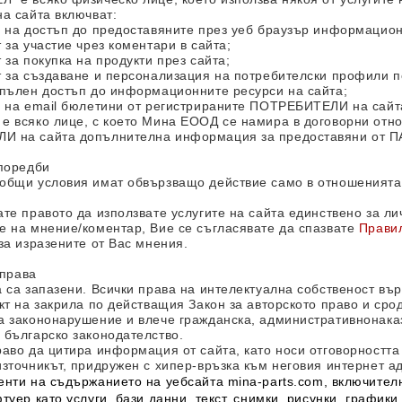
а сайта включват:
е на достъп до предоставяните през уеб браузър информацион
 за участие чрез коментари в сайта;
 за покупка на продукти през сайта;
т за създаване и персонализация на потребителски профили п
 пълен достъп до информационните ресурси на сайта;
е на email бюлетини от регистрираните ПОТРЕБИТЕЛИ на сайт
е всяко лице, с което
Мина ЕООД
се намира в договорни отно
 на сайта допълнителна информация за предоставяни от ПА
зпоредби
общи условия имат обвързващо действие само в отношенията
те правото да използвате услугите на сайта единствено за ли
е на мнение/коментар, Вие се съгласявате да спазвате
Правил
за изразените от Вас мнения.
 права
а са запазени. Всички права на интелектуална собственост в
кт на закрила по действащия Закон за авторското право и ср
а закононарушение и влече гражданска, административнонаказ
 българско законодателство.
аво да цитира информация от сайта, като носи отговорността
зточникът, придружен с хипер-връзка към неговия интернет а
енти на съдържанието на уебсайта
mina-parts.com
, включител
туер като услуги, бази данни, текст, снимки, рисунки, графи