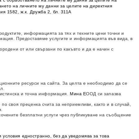
с обработването на личните му данни за целите на
нето на личните му данни за целите на директния
я 1582, ж.к. Дружба 2, бл. 311А
одуктите, информацията за тях и техните цени точни и
рмация. Предоставяме услугите и информацията във вида, в
ородени от или свързани по какъвто и да е начин с
ионните ресурси на сайта. За целта е необходимо да се
л.
, истинска и точна информация.
Мина Е
ООД
си запазва
по своя преценка счита за неприемливи, както и в случай,
я.
сочените безплатни услуги чрез публикуване на съобщение
 условия едностранно, без да уведомява за това