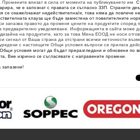
.
Промените влизат в сила от момента на публикуването им.
С
арира, че е запознат с правата си съгласно ЗЗП. Страните дек
 се окаже/окажат недействителна/и, това няма да повлече не
йствителната клауза ще бъде заместена от повелителните норм
си запазва правото да променя цените на продуктите според п
з предварително уведомяване. Информацията в сайта може да
дизайна на продуктите, като за това
Мина ЕООД
не носи отго
ри сигнал от Ваша страна да
отстрани
всички неточности възм
еуредени с настоящите Общи условия въпроси се прилага дейс
Общи условия могат да бъдат преразгледани и обновени по в
та, Вие изрично се съгласявате с направените промени.
 запазени!