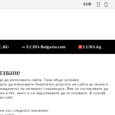
EUR
.BG
ECHO-Bulgaria.com
LUBA.bg
лзване
и да използвате сайта. Тези общи условия
то да използвате безплатно услугите на сайта за лични и
реждането) на интернет страницата, Вие се съгласявате да
в тях, както и се задължавате да ги спазвате. В случай,
зи сайт.
ни със следното значение:
на сайта.