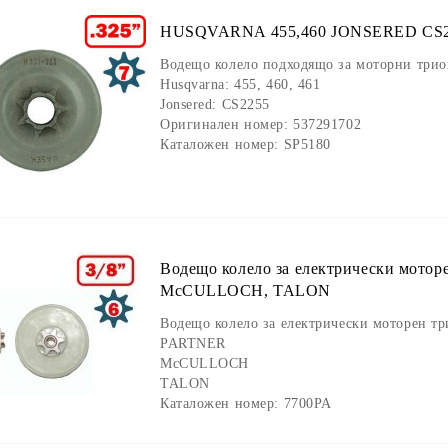
HUSQVARNA 455,460 JONSERED CS225
Водещо колело подходящо за моторни трион
Husqvarna: 455, 460, 461
Jonsered: CS2255
Оригинален номер:
537291702
Каталожен номер: SP5180
Водещо колело за електрически мото
McCULLOCH, TALON
Водещо колело за електрически моторен три
PARTNER
McCULLOCH
TALON
Каталожен номер: 7700PA