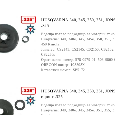
HUSQVARNA 340, 345, 350, 351, JON
.325
Водещо колело подходящо за моторни трион
Husqvarna: 340, 340e, 345, 345e, 350, 351, 
450 Rancher
Jonsered: CS2141, CS2145, CS2150, CS2152
CS2250s
Оригинален номер: 578-0979-01; 503-9800-
OREGON номер: 108308X
Каталожен номер: SP5172
HUSQVARNA 340, 345, 350, 351, JON
и ринг .325
Водещо колело подходящо за моторни трион
Husqvarna: 340, 340e, 345, 345e, 351, 355, 