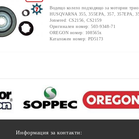
Водещо колело подходящо за моторни триони
HUSQVARNA 355, 355EPA, 357, 357EPA, 35
Jonsered: CS2156, CS2159
Оригинален номер: 503-9348-71
OREGON номер: 108565x
Каталожен номер: PD5173
Информация за контакти: