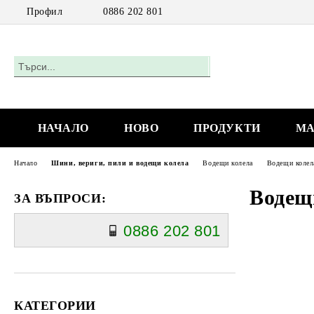
Профил
0886 202 801
НАЧАЛО
НОВО
ПРОДУКТИ
МА
Начало
Шини, вериги, пили и водещи колела
Водещи колела
Водещи колел
Водещ
ЗА ВЪПРОСИ:
0886 202 801
КАТЕГОРИИ