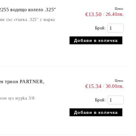
Цена:
5 водещо колело .325"
€13.50
26.40лв.
и със стъпка .325" с марка
Брой:
Цена:
рен трион PARTNER,
€15.34
30.00лв.
он sys stypka 3/8:
Брой: