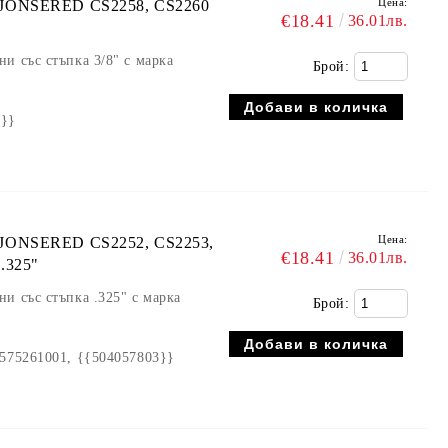
Цена:
 JONSERED CS2258, CS2260
€18.41
36.01лв.
и със стъпка 3/8" с марка
Брой:
3}}
Цена:
 JONSERED CS2252, CS2253,
€18.41
36.01лв.
.325"
и със стъпка .325" с марка
Брой:
 575261001, {{504057803}}