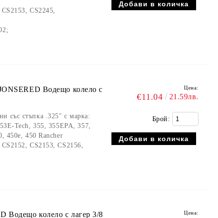
, CS2153, CS2245,
02;
Цена:
 JONSERED Водещо колело с
€11.04
21.59лв.
и със стъпка .325" с марка:
Брой:
353E-Tech, 355, 355EPA, 357,
, 450e, 450 Rancher
, CS2152, CS2153, CS2156,
Цена:
 Водещо колело с лагер 3/8