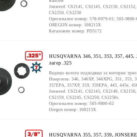
Rancher
Jonsered: CS2141, CS2145, CS2150, CS2152
CS2250, CS2250
Оригинален номер: 578-0979-01; 503-9800-
OREGON номер: 108215X
Каталожен номер: PD5172
HUSQVARNA 346, 351, 353, 357, 445,
лагер .325
Водещо колело подходящо за моторни трион
Husqvarna: 346, 346XP, 346XPG, 351, 353, 
357EPA, 357XP, 359, 359EPA, 445, 445e, 450
Jonsered: CS2141, CS2145, CS2149, CS2150
CS2159, CS2245, CS2250, CS2250s.
Оригинален номер: 503-9800-02
Oregon номер: 108215X
HUSQVARNA 355, 357, 359, JONSERED