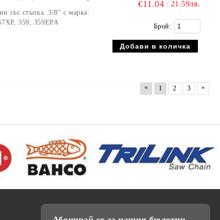
€11.04
21.59лв.
 със стъпка .3/8" с марка:
7XP, 359, 359EPA
Брой:
«
»
1
2
3
Абонирай се за нашия бюлетин