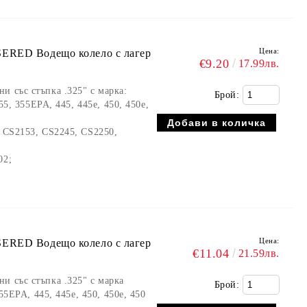
Цена:
SERED Водещо колело с лагер
€9.20
17.99лв.
и със стъпка .325" с марка:
Брой:
355, 355EPA, 445, 445e, 450, 450e,
, CS2153, CS2245, CS2250,
02;
Цена:
SERED Водещо колело с лагер
€11.04
21.59лв.
и със стъпка .325" с марка
Брой:
355EPA, 445, 445e, 450, 450e, 450