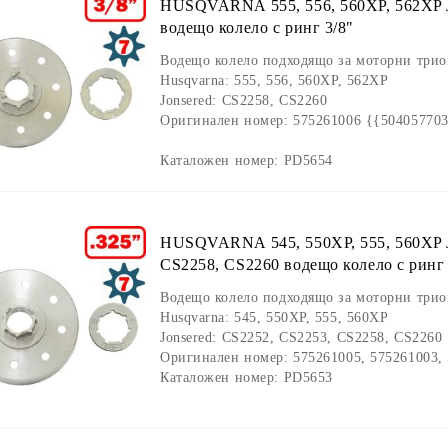
HUSQVARNA 555, 556, 560XP, 562XP
водещо колело с ринг 3/8"
Водещо колело подходящо за моторни трион
Husqvarna: 555, 556, 560XP, 562XP
Jonsered: CS2258, CS2260
Оригинален номер:
575261006 {{50405770
Каталожен номер:
PD5654
HUSQVARNA 545, 550XP, 555, 560XP
CS2258, CS2260 водещо колело с ринг 
Водещо колело подходящо за моторни трион
Husqvarna:
545, 550XP, 555, 560XP
Jonsered:
CS2252, CS2253, CS2258, CS2260
Оригинален номер:
575261005, 575261003,
Каталожен номер:
PD5653