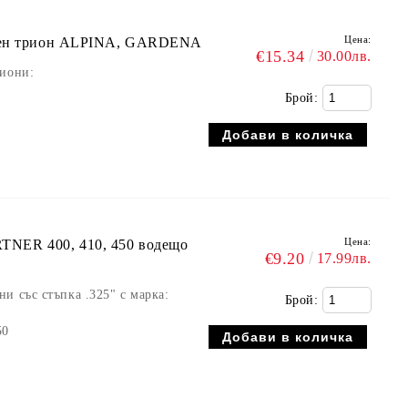
Цена:
орен трион ALPINA, GARDENA
€15.34
30.00лв.
риони:
Брой:
Цена:
NER 400, 410, 450 водещо
€9.20
17.99лв.
и със стъпка .325" с марка:
Брой:
50