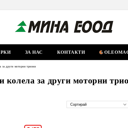
РКИ
ЗА НАС
КОНТАКТИ
OLEOMAC
а за други моторни триони
и колела за други моторни три