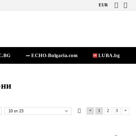
EUR
.BG
ECHO-Bulgaria.com
LUBA.bg
они
«
»
1
2
3