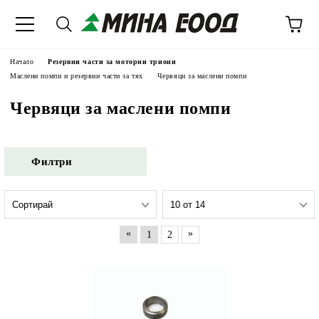
Начало
Резервни части за моторни триони
Маслени помпи и резервни части за тях
Червяци за маслени помпи
Червяци за маслени помпи
Филтри
«
»
1
2