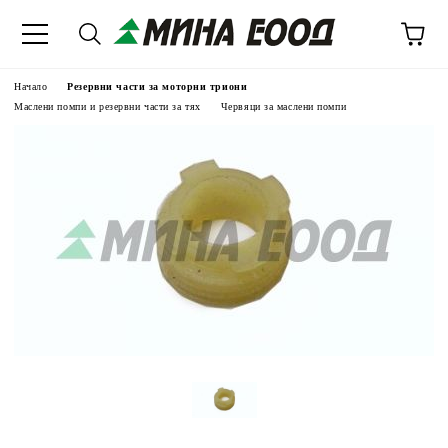
Начало
Резервни части за моторни триони
Маслени помпи и резервни части за тях
Червяци за маслени помпи