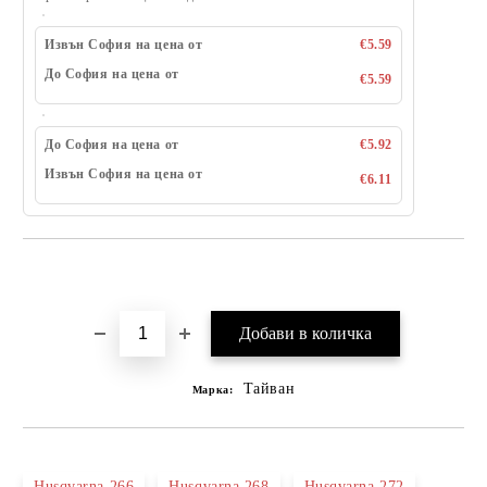
Извън София на цена от
€5.59
До София на цена от
€5.59
До София на цена от
€5.92
Извън София на цена от
€6.11
Добави в желани
Тайван
Марка:
Husqvarna 266
Husqvarna 268
Husqvarna 272