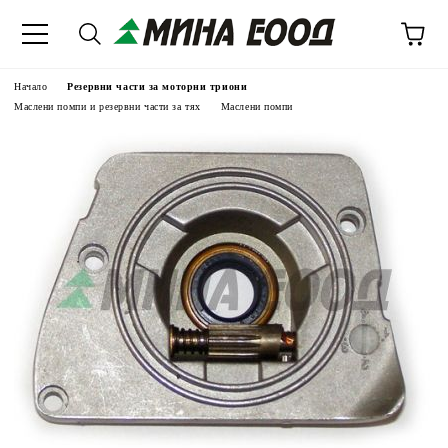
Начало
Резервни части за моторни триони
Маслени помпи и резервни части за тях
Маслени помпи