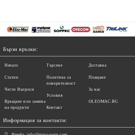
Бързи връзки:
Начало
Търсене
Доставка
Статии
Политика за
Плащане
поверителност
Чести Въпроси
За нас
Условия
Връщане или замяна
OLEOMAC.BG
на продукти
Контакт
Информация за контакти:
Имейл:
info@mina-parts.com