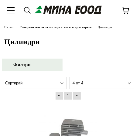
Начало
Резервни части за моторни коси и храсторези
Цилиндри
Цилиндри
Филтри
«
»
1