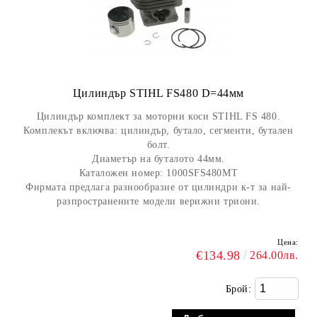
Цилиндър STIHL FS480 D=44мм
Цилиндър комплект за моторни коси STIHL FS 480.
Комплекът включва: цилиндър, бутало, сегменти, бутален
болт.
Диаметър на буталото 44мм.
Каталожен номер:
1000SFS480MT
Фирмата предлага разнообразие от цилиндри к-т за най-
разпространените модели верижни триони.
Цена:
€134.98
264.00лв.
Брой: