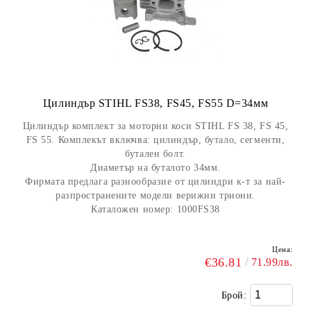
Цилиндър STIHL FS38, FS45, FS55 D=34мм
Цилиндър комплект за моторни коси STIHL FS 38, FS 45,
FS 55. Комплекът включва: цилиндър, бутало, сегменти,
бутален болт.
Диаметър на буталото 34мм.
Фирмата предлага разнообразие от цилиндри к-т за най-
разпространените модели верижни триони.
Каталожен номер: 1000FS38
Цена:
€36.81
71.99лв.
Брой: