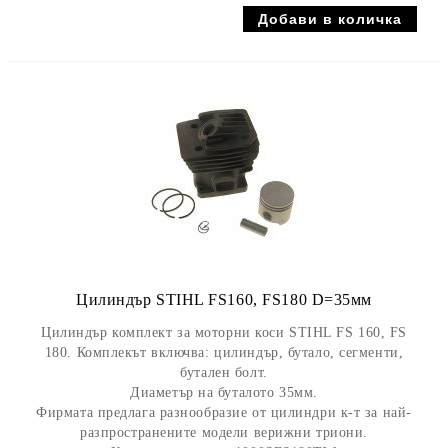
Цилиндър STIHL FS160, FS180 D=35мм
Цилиндър комплект за моторни коси STIHL FS 160, FS
180. Комплекът включва: цилиндър, бутало, сегменти,
бутален болт.
Диаметър на буталото 35мм.
Фирмата предлага разнообразие от цилиндри к-т за най-
разпространените модели верижни триони.