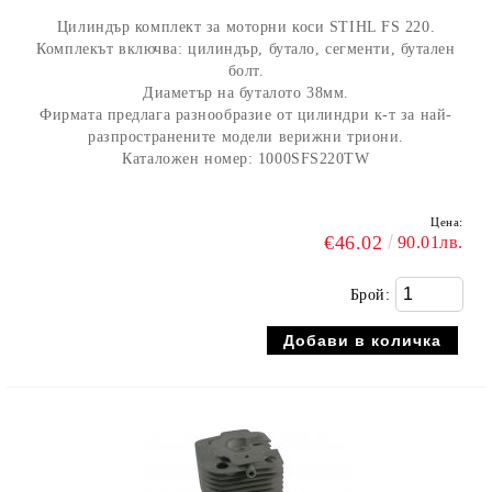
Цилиндър комплект за моторни коси STIHL FS 220.
Комплекът включва: цилиндър, бутало, сегменти, бутален
болт.
Диаметър на буталото 38мм.
Фирмата предлага разнообразие от цилиндри к-т за най-
разпространените модели верижни триони.
Каталожен номер: 1000SFS220TW
Цена:
€46.02
90.01лв.
Брой: