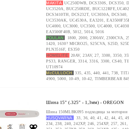
MAKITA
UC250DWB, DCS330S, DCS350, D
UC3520A, BUC250RDE, BUC122RFE,UC4020
DCS3410TH, DCS232T, UC3030A, DCS340, 
UC3530AK, UC4530A, EA3201, EA3500F35B
UC4000, UC3000, UC3500, UC4000, UC403
EA3500F40B, 5012, 5014, 5016
POULAN
5
1800, 2000, 2300AV, 2300CVA, 
1420, 1630? MICRO25, S25CVA, S25D, S25
PLN3516F, ES350
HOMELITE
20AV, 23AV, 27, 3300, 3350, 35
PS33, RANGER, 3314, 3316, 3300, CS40, 
UT10974
McCULLOCH
335, 435, 440, 441, 738, TI
4900, 5000, 10-49, 10-42, TIMBERBEAR 849
Шина 15" (.325" - 1,3мм) - OREGON
Шина 150MLBK095 подходяща за моторни 
HUSQVARNA
33, 36, 40, 41, 42, 44, 45, 4
234, 238, 240, 242XP, 246, 254XP, 257, 261,