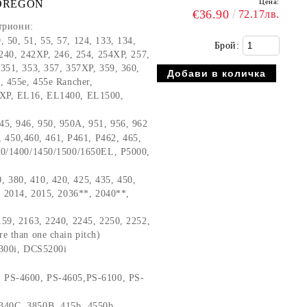
Цена:
- OREGON
€36.90
72.17лв.
триони:
9, 50, 51, 55, 57, 124, 133, 134,
Брой:
 240, 242XP, 246, 254, 254XP, 257,
 351, 353, 357, 357XP, 359, 360,
, 455e, 455e Rancher,
0XP, EL16, EL1400, EL1500,
945, 946, 950, 950A, 951, 956, 962
 450,460, 461, P461, P462, 465,
200/1400/1450/1500/1650EL, P5000,
, 380, 410, 420, 425, 435, 450,
, 2014, 2015, 2036**, 2040**,
159, 2163, 2240, 2245, 2250, 2252,
e than one chain pitch)
300i, DCS5200i
5, PS-4600, PS-4605,PS-6100, PS-
 340C, 3850B, 415b, 4550b,