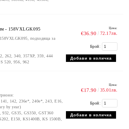
Цена:
,5мм - 158VXLGK095
€36.90
72.17лв.
- 158VXLGK095, подходяща за
Брой:
42, 262, 340, 357XP, 359, 444
GS 520, 956, 962
Цена:
€17.90
35.01лв.
триони:
 141, 142, 236e*, 240e*, 243, E16,
Брой:
ry by year)
1, 932, GS35, GS350, GST360
S202, E150, KS1400B, KS 1500B,