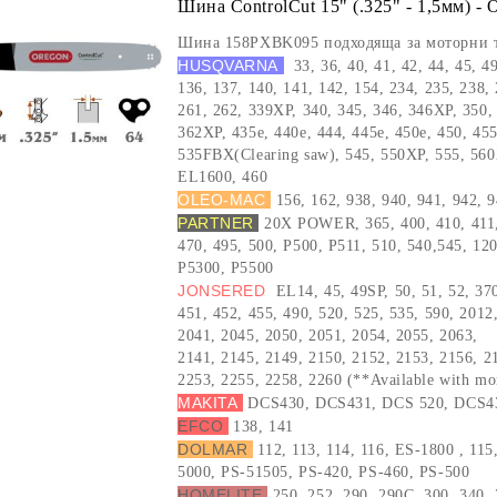
Шина ControlCut 15" (.325" - 1,5мм) 
Шина 158PXBK095 подходяща за моторни 
HUSQVARNA
33, 36, 40, 41, 42, 44, 45, 4
136, 137, 140, 141, 142, 154, 234, 235, 238,
261, 262, 339XP, 340, 345, 346, 346XP, 350,
362XP, 435e, 440e, 444, 445e, 450e, 450, 455
535FBX(Clearing saw), 545, 550XP, 555, 56
EL1600, 460
OLEO-MAC
156, 162, 938, 940, 941, 942, 
PARTNER
20X POWER, 365, 400, 410, 411,
470, 495, 500, P500, P511, 510, 540,545, 1
P5300, P5500
JONSERED
EL14, 45, 49SP, 50, 51, 52, 370
451, 452, 455, 490, 520, 525, 535, 590, 2012
2041, 2045, 2050, 2051, 2054, 2055, 2063,
2141, 2145, 2149, 2150, 2152, 2153, 2156, 2
2253, 2255, 2258, 2260 (**Available with mor
MAKITA
DCS430, DCS431, DCS 520, DCS4
EFCO
138, 141
DOLMAR
112, 113, 114, 116, ES-1800 , 11
5000, PS-51505, PS-420, PS-460, PS-500
HOMELITE
250, 252, 290, 290C, 300, 340,