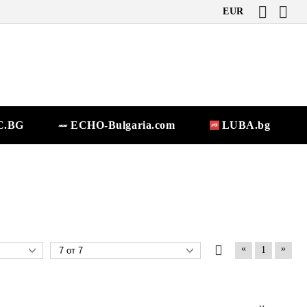
EUR
.BG
ECHO-Bulgaria.com
LUBA.bg
«
»
1