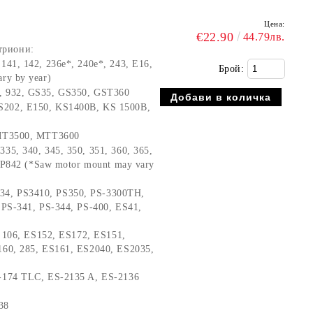
Цена:
€22.90
44.79лв.
триони:
 141, 142, 236e*, 240e*, 243, E16,
Брой:
ry by year)
1, 932, GS35, GS350, GST360
S202, E150, KS1400B, KS 1500B,
 MT3500, MTT3600
335, 340, 345, 350, 351, 360, 365,
, P842 (*Saw motor mount may vary
34, PS3410, PS350, PS-3300TH,
 PS-341, PS-344, PS-400, ES41,
, 106, ES152, ES172, ES151,
160, 285, ES161, ES2040, ES2035,
-174 TLC, ES-2135 A, ES-2136
38