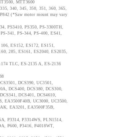
 MT3500, MTT3600
335, 340, 345, 350, 351, 360, 365,
, P842 (*Saw motor mount may vary
34, PS3410, PS350, PS-3300TH,
 PS-341, PS-344, PS-400, ES41,
, 106, ES152, ES172, ES151,
160, 285, ES161, ES2040, ES2035,
-174 TLC, ES-2135 A, ES-2136
38
CS3501, DCS390, UC3501,
A, DCS400, DCS380, DCS300,
DCS341, DCS401, DCS4610,
, EA3500F40B, UC3000, UC3500,
0AK, EA3201, EA3500F35B,
25A, P3314, P3314WS, PLN1514,
DA, P600, P3416, P4018WT,