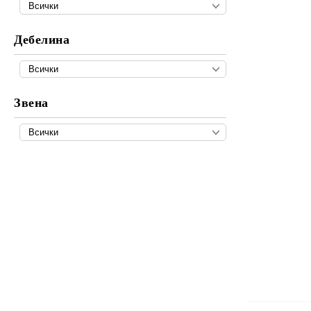
Пили за заточване
Резервни части за ръчни
Дебелина
инструменти BAHCO
Подаръчни комплекти
Звена