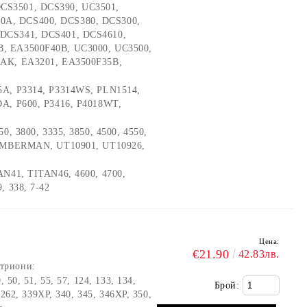
CS3501, DCS390, UC3501,
A, DCS400, DCS380, DCS300,
DCS341, DCS401, DCS4610,
, EA3500F40B, UC3000, UC3500,
0AK, EA3201, EA3500F35B,
25A, P3314, P3314WS, PLN1514,
DA, P600, P3416, P4018WT,
50, 3800, 3335, 3850, 4500, 4550,
TIMBERMAN, UT10901, UT10926,
TAN41, TITAN46, 4600, 4700,
, 338, 7-42
Цена:
€21.90
42.83лв.
триони:
9, 50, 51, 55, 57, 124, 133, 134,
Брой:
 262, 339XP, 340, 345, 346XP, 350,