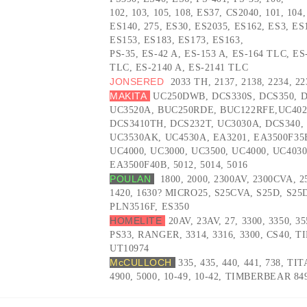
102, 103, 105, 108, ES37, CS2040, 101, 104
ES140, 275, ES30, ES2035, ES162, ES3, ES
ES153, ES183, ES173, ES163,
PS-35, ES-42 A, ES-153 A, ES-164 TLC, ES
TLC, ES-2140 A, ES-2141 TLC
JONSERED
2033 TH, 2137, 2138, 2234, 22
MAKITA
UC250DWB, DCS330S, DCS350, D
UC3520A, BUC250RDE, BUC122RFE,UC4020
DCS3410TH, DCS232T, UC3030A, DCS340, 
UC3530AK, UC4530A, EA3201, EA3500F35B
UC4000, UC3000, UC3500, UC4000, UC403
EA3500F40B, 5012, 5014, 5016
POULAN
5
1800, 2000, 2300AV, 2300CVA, 
1420, 1630? MICRO25, S25CVA, S25D, S25
PLN3516F, ES350
HOMELITE
20AV, 23AV, 27, 3300, 3350, 35
PS33, RANGER, 3314, 3316, 3300, CS40, 
UT10974
McCULLOCH
335, 435, 440, 441, 738, TI
4900, 5000, 10-49, 10-42, TIMBERBEAR 849