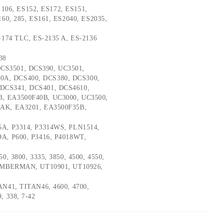
, 106, ES152, ES172, ES151,
160, 285, ES161, ES2040, ES2035,
-174 TLC, ES-2135 A, ES-2136
38
CS3501, DCS390, UC3501,
A, DCS400, DCS380, DCS300,
DCS341, DCS401, DCS4610,
, EA3500F40B, UC3000, UC3500,
0AK, EA3201, EA3500F35B,
25A, P3314, P3314WS, PLN1514,
DA, P600, P3416, P4018WT,
50, 3800, 3335, 3850, 4500, 4550,
TIMBERMAN, UT10901, UT10926,
TAN41, TITAN46, 4600, 4700,
, 338, 7-42