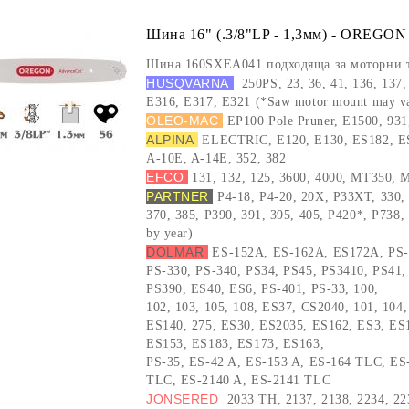
Шина 16" (.3/8"LP - 1,3мм) - OREGON
Шина 160SXEA041 подходяща за моторни 
HUSQVARNA
250PS, 23, 36, 41, 136, 137,
E316, E317, E321 (*Saw motor mount may va
OLEO-MAC
EP100 Pole Pruner, E1500, 93
ALPINA
ELECTRIC, E120, E130, ES182, E
A-10E, A-14E, 352, 382
EFCO
131, 132, 125, 3600, 4000, MT350,
PARTNER
P4-18, P4-20, 20X, P33XT, 330, 
370, 385, P390, 391, 395, 405, P420*, P738
by year)
DOLMAR
ES-152A, ES-162A, ES172A, PS-
PS-330, PS-340, PS34, PS45, PS3410, PS41,
PS390, ES40, ES6, PS-401, PS-33, 100,
102, 103, 105, 108, ES37, CS2040, 101, 104
ES140, 275, ES30, ES2035, ES162, ES3, ES
ES153, ES183, ES173, ES163,
PS-35, ES-42 A, ES-153 A, ES-164 TLC, ES
TLC, ES-2140 A, ES-2141 TLC
JONSERED
2033 TH, 2137, 2138, 2234, 22