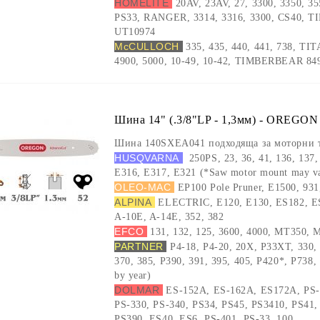
HOMELITE
20AV, 23AV, 27, 3300, 3350, 35
PS33, RANGER, 3314, 3316, 3300, CS40, 
UT10974
McCULLOCH
335, 435, 440, 441, 738, TI
4900, 5000, 10-49, 10-42, TIMBERBEAR 849
Шина 14" (.3/8"LP - 1,3мм) - OREGON
Шина 140SXEA041 подходяща за моторни 
HUSQVARNA
250PS, 23, 36, 41, 136, 137,
E316, E317, E321 (*Saw motor mount may va
OLEO-MAC
EP100 Pole Pruner, E1500, 93
ALPINA
ELECTRIC, E120, E130, ES182, E
A-10E, A-14E, 352, 382
EFCO
131, 132, 125, 3600, 4000, MT350,
PARTNER
P4-18, P4-20, 20X, P33XT, 330, 
370, 385, P390, 391, 395, 405, P420*, P738
by year)
DOLMAR
ES-152A, ES-162A, ES172A, PS-
PS-330, PS-340, PS34, PS45, PS3410, PS41,
PS390, ES40, ES6, PS-401, PS-33, 100,