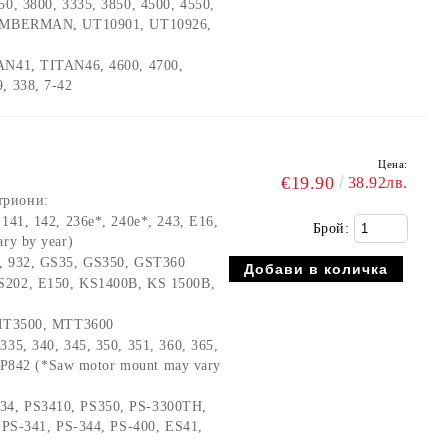
50, 3800, 3335, 3850, 4500, 4550,
TIMBERMAN, UT10901, UT10926,
TAN41, TITAN46, 4600, 4700,
, 338, 7-42
Цена:
€19.90
38.92лв.
триони:
 141, 142, 236e*, 240e*, 243, E16,
Брой:
ry by year)
1, 932, GS35, GS350, GST360
S202, E150, KS1400B, KS 1500B,
 MT3500, MTT3600
335, 340, 345, 350, 351, 360, 365,
, P842 (*Saw motor mount may vary
34, PS3410, PS350, PS-3300TH,
 PS-341, PS-344, PS-400, ES41,