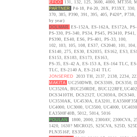
EFCO
131, 132, 125, 3600, 4000, MT350,
PARTNER
P4-18, P4-20, 20X, P33XT, 330, 
370, 385, P390, 391, 395, 405, P420*, P738
by year)
DOLMAR
ES-152A, ES-162A, ES172A, PS-
PS-330, PS-340, PS34, PS45, PS3410, PS41,
PS390, ES40, ES6, PS-401, PS-33, 100,
102, 103, 105, 108, ES37, CS2040, 101, 104
ES140, 275, ES30, ES2035, ES162, ES3, ES
ES153, ES183, ES173, ES163,
PS-35, ES-42 A, ES-153 A, ES-164 TLC, ES
TLC, ES-2140 A, ES-2141 TLC
JONSERED
2033 TH, 2137, 2138, 2234, 22
MAKITA
UC250DWB, DCS330S, DCS350, D
UC3520A, BUC250RDE, BUC122RFE,UC4020
DCS3410TH, DCS232T, UC3030A, DCS340, 
UC3530AK, UC4530A, EA3201, EA3500F35B
UC4000, UC3000, UC3500, UC4000, UC403
EA3500F40B, 5012, 5014, 5016
POULAN
5
1800, 2000, 2300AV, 2300CVA, 
1420, 1630? MICRO25, S25CVA, S25D, S25
PLN3516F, ES350