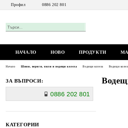
Профил
0886 202 801
НАЧАЛО
НОВО
ПРОДУКТИ
МА
Начало
Шини, вериги, пили и водещи колела
Водещи колела
Водещи колел
Водещ
ЗА ВЪПРОСИ:
0886 202 801
КАТЕГОРИИ