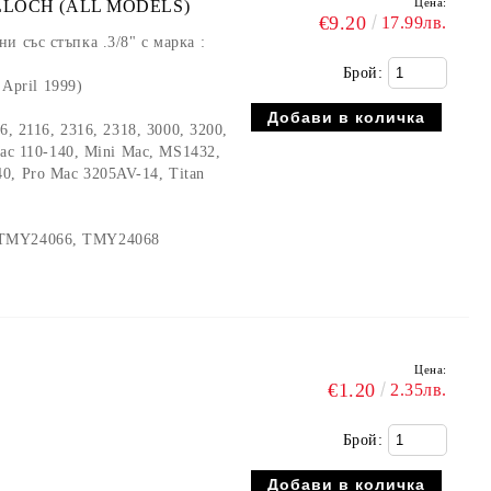
Цена:
CULLOCH (ALL MODELS)
€9.20
17.99лв.
 със стъпка .3/8" с марка :
Брой:
 April 1999)
6, 2116, 2316, 2318, 3000, 3200,
Mac 110-140, Mini Mac, MS1432,
, Pro Mac 3205AV-14, Titan
 TMY24066, TMY24068
Цена:
€1.20
2.35лв.
Брой: