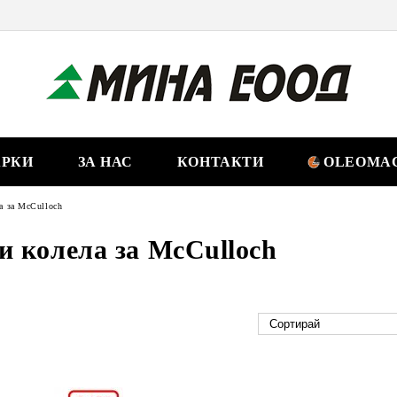
РКИ
ЗА НАС
КОНТАКТИ
OLEOMAC
а за McCulloch
и колела за McCulloch