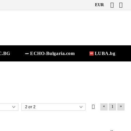
EUR
.BG
ECHO-Bulgaria.com
LUBA.bg
«
»
1