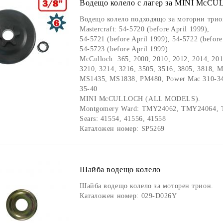
Водещо колело с лагер за MINI Mc
Водещо колело подходящо за моторни триони
Mastercraft: 54-5720 (before April 1999),
54-5721 (before April 1999), 54-5722 (before
54-5723 (before April 1999)
McCulloch: 365, 2000, 2010, 2012, 2014, 201
3210, 3214, 3216, 3505, 3516, 3805, 3818, 
MS1435, MS1838, PM480, Power Mac 310-340
35-40
MINI McCULLOCH (ALL MODELS).
Montgomery Ward: TMY24062, TMY24064,
Sears: 41554, 41556, 41558
Каталожен номер: SP5269
Шайба водещо колело
Шайба водещо колело за моторен трион.
Каталожен номер: 029-D026Y