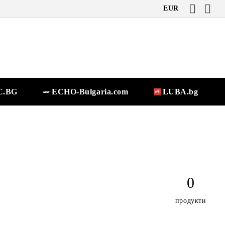
EUR
.BG
ECHO-Bulgaria.com
LUBA.bg
0
продукти