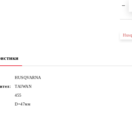
Husq
ристики
HUSQVARNA
ител:
TAIWAN
455
D=47мм