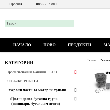
Профил
0886 202 801
НАЧАЛО
НОВО
ПРОДУКТИ
МА
Начало
Резерв
КАТЕГОРИИ
Професионални машини ECHO
Акумулаторни машини
КОСАЧКИ РОБОТИ
Моторни триони
Резервни части за моторни триони
Моторни триони за работа с една
Цилиндрово-бутална група
ръка
(цилиндри, бутала,сегменти)