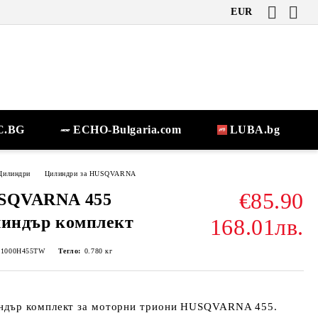
EUR
.BG
ECHO-Bulgaria.com
LUBA.bg
Цилиндри
Цилиндри за HUSQVARNA
€85.90
SQVARNA 455
индър комплект
168.01лв.
-1000H455TW
Тегло:
0.780
кг
ндър комплект за моторни триони HUSQVARNA 455.