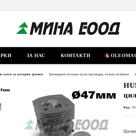
РКИ
ЗА НАС
КОНТАКТИ
OLEOMAC
ни части за моторни триони
Цилиндрово-бутална група (цилиндри, бутала,сегменти)
HU
цил
Код:
20
Цили