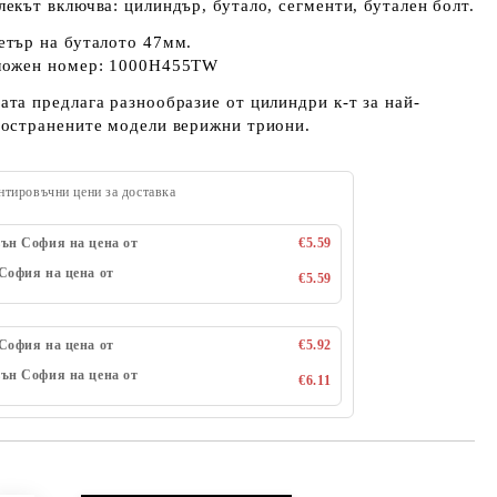
екът включва: цилиндър, бутало, сегменти, бутален болт.
етър на буталото 47мм.
ложен номер: 1000H455TW
та предлага разнообразие от цилиндри к-т за най-
ространените модели верижни триони.
нтировъчни цени за доставка
ън София на цена от
€5.59
София на цена от
€5.59
София на цена от
€5.92
ън София на цена от
€6.11
Добави в желани