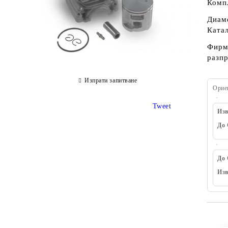
Компл
Диам
Ката
Фирма
разп
Изпрати запитване
Орие
Tweet
Изв
До 
До 
Изв