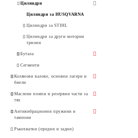
Въздушни метли
Цилиндри
Ножици за жив плет
Цилиндри за HUSQVARNA
Моторни коси и храсторези
Цилиндри за STIHL
Цилиндри за други моторни
триони
Бутала
Бутала за Husqvarna
Сегменти
Бутала за Stihl
Колянови валове, основни лагери и
биели
Бутала за Oleo-Mac
Колянови валове и основни лагери
Маслени помпи и резервни части за
Бутала за други марки
тях
Биели
Маслени помпи
Антивибрационни пружини и
тампони
Бутала за маслени помпи
Тампони
Ръкохватки (предни и задни)
Червяци за маслени помпи