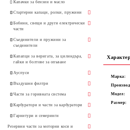
Антивибрационни пружини
Капачки за бензин и масло
Други части за маслени помпи
Стартерни капаци, ролки, пружини
Стартерни капаци
Бобини, свещи и други електрически
части
Стартерни ролки
Бобини
Съединители и пружини за
Стартерни пружини
съединители
Бобини за HUSQVARNA
Свещи
Стартерни палци
Съединители
Капапци за веригата, за цилиндъра,
Характе
Бобини за STIHL
Стоп ключове
гайки и болтове за опъване
Стартерни дръжки и въжета
Съединители - принадлежности
Бобини за други марки
Маховик
Капапци за веригата
Ауспуси
моторни триони
Марка:
Капаци за цилиндъра
Ауспуси за HUSQVARNA
Въздушни филтри
Производ
Болтове за опъване, планки,
Ауспуси за STIHL
Филтри въздушни за
Модел:
Части за горивната система
гайки, и уловители
HUSQVARNA
Размер:
Горивни филтри, елементи за тях,
Карбуратори и части за карбуратори
Гребени
Филтри въздушни за STIHL
горивни маркучи
Карбуратори
Гарнитури и семеринги
За други марки моторни триони
Лостове за газта и смукача
Карбуратори за HUSQVARNA
Комплекти за ремонт на
Гарнитури
Резервни части за моторни коси и