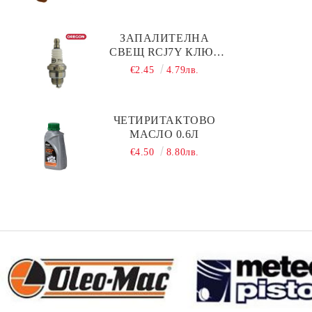
ЗАПАЛИТЕЛНА
СВЕЩ RCJ7Y КЛЮЧ
19 OREGON
€2.45
4.79лв.
ЧЕТИРИТАКТОВО
МАСЛО 0.6Л
€4.50
8.80лв.