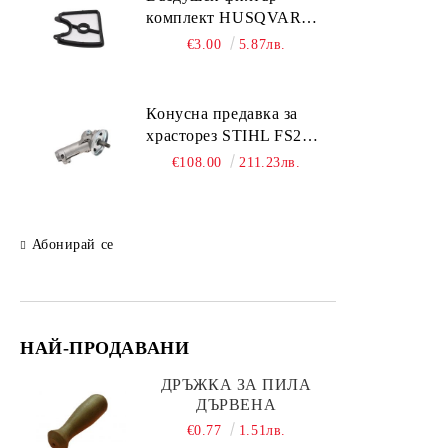
комплект HUSQVARNA
Пили за заточване
125;125BVx
€3.00
5.87лв.
Резервни части за ръчни
инструменти BAHCO
Подаръчни комплекти
Конусна предавка за
храсторез STIHL FS261;
FS361; FS461; FS491
€108.00
211.23лв.
Абонирай се
НАЙ-ПРОДАВАНИ
ДРЪЖКА ЗА ПИЛА
ДЪРВЕНА
€0.77
1.51лв.