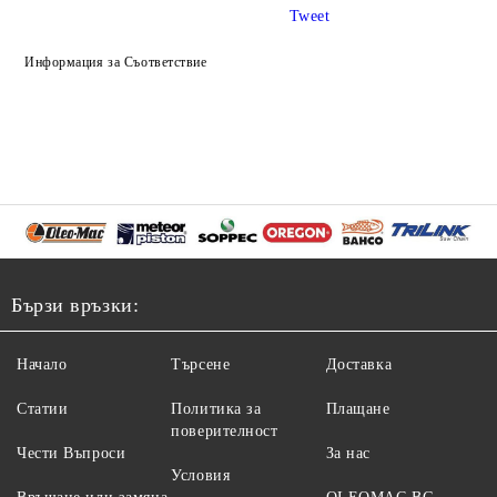
Tweet
Информация за Съответствие
Бързи връзки:
Начало
Търсене
Доставка
Статии
Политика за
Плащане
поверителност
Чести Въпроси
За нас
Условия