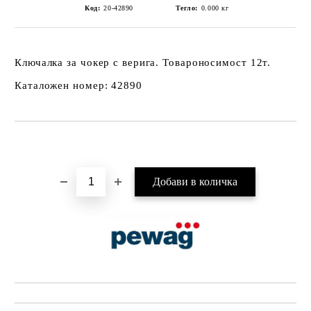
Код:
20-42890
Тегло:
0.000
кг
Ключалка за чокер с верига. Товароносимост 12т.
Каталожен номер: 42890
Добави в желани