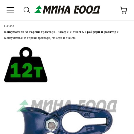
Начало
Консумативи за горски трактори, чокери и въжета. Грайфери и ротатори
Консумативи за горски трактори, чокери и въжета