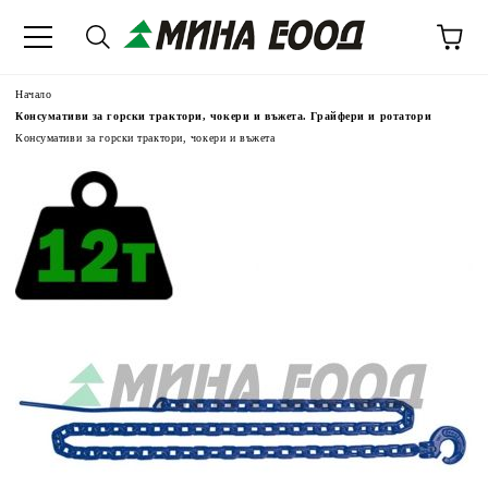
Начало
Консумативи за горски трактори, чокери и въжета. Грайфери и ротатори
Консумативи за горски трактори, чокери и въжета