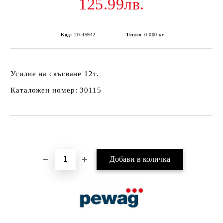
125.99лв.
Код:
20-45942
Тегло:
0.000
кг
Усилие на скъсване 12т.
Каталожен номер: 30115
Добави в желани