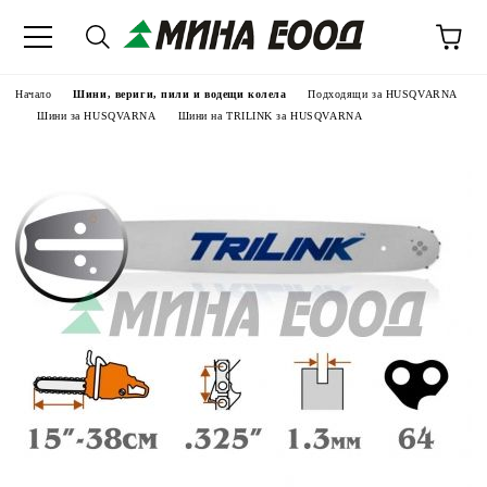
Начало
Шини, вериги, пили и водещи колела
Подходящи за HUSQVARNA
Шини за HUSQVARNA
Шини на TRILINK за HUSQVARNA