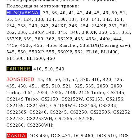
Подходяща за моторни триони:
HUSQVARNA
33, 36, 40, 41, 42, 44, 45, 49, 50, 51,
55, 57, 124, 133, 134, 136, 137, 140, 141, 142, 154,
234, 238, 240, 242, 242XP, 246, 254, 254XP, 257, 261,
262, 336, 339XP, 340, 345, 346, 346XP, 350, 351, 353,
357XP, 359, 360, 362, 362XP, 435, 435e, 440e, 444,
445e, 450e, 455, 455e Rancher, 535FBX(Clearing saw),
545, 550, 550XP, 555, 560XP, 562, EL16, EL1400,
EL1500, EL1600, 460
PARTNER
410, 510, 540
JONSERED
45, 49, 50, 51, 52, 370, 410, 420, 425,
435, 450, 451, 455, 510, 521, 525, 535, 2050, 2050
Turbo, 2051, 2054, 2055, 2149, 2149 Turbo, CS2145,
CS2149 Turbo, CS2150, CS2152W, CS2153, CS2156,
CS2159, CS2159C, CS2159WH, CS2163, CS2234,
CS2238S, CS2240, CS2245, CS2250, CS2250S, CS2252,
CS2253, CS2253WH, CS2255, CS2258,
CS2260, CS2260WH;
MAKITA
DCS 430, DCS 431, DCS 460, DCS 510, DCS