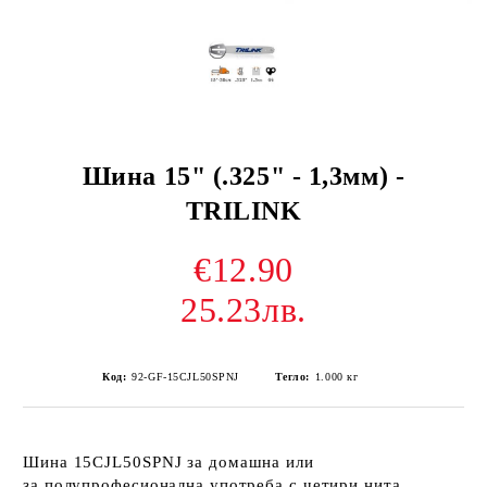
Шина 15" (.325" - 1,3мм) -
TRILINK
€12.90
25.23лв.
Код:
92-GF-15CJL50SPNJ
Тегло:
1.000
кг
Шина 15CJL50SPNJ за домашна или
за полупрофесионална употреба с четири нита.