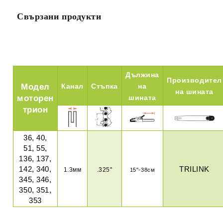
Свързани продукти
Дължина
Производител
Модел
Канал
Стъпка
на
на шината
моторен
шината
трион
36, 40,
51, 55,
136, 137,
142, 340,
TRILINK
1.3мм
.325"
15"-38см
345, 346,
350, 351,
353