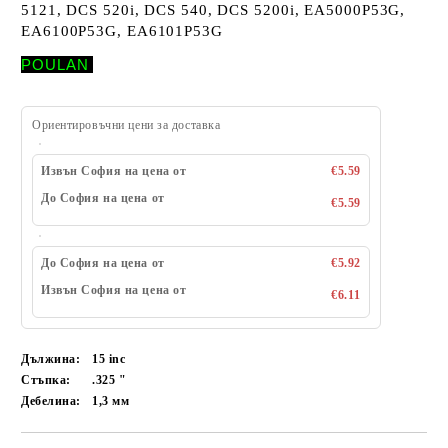
5121, DCS 520i, DCS 540, DCS 5200i, EA5000P53G,
EA6100P53G, EA6101P53G
POULAN
Ориентировъчни цени за доставка
Извън София на цена от
€5.59
До София на цена от
€5.59
До София на цена от
€5.92
Извън София на цена от
€6.11
Дължина:
15
inc
Стъпка:
.325
"
Дебелина:
1,3
мм