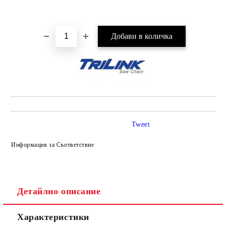
Добави в желани
Tweet
Информация за Съответствие
Детайлно описание
Характеристики