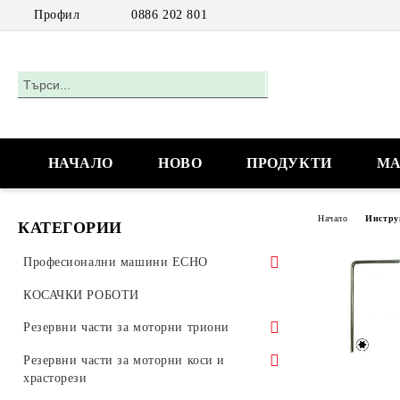
Профил
0886 202 801
НАЧАЛО
НОВО
ПРОДУКТИ
МА
Начало
Инстру
КАТЕГОРИИ
Професионални машини ECHO
Акумулаторни машини
КОСАЧКИ РОБОТИ
Моторни триони
Резервни части за моторни триони
Моторни триони за работа с една
Цилиндрово-бутална група
Резервни части за моторни коси и
ръка
(цилиндри, бутала,сегменти)
храсторези