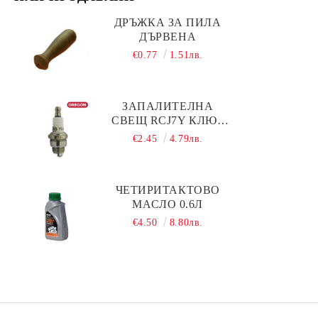
ДРЪЖКА ЗА ПИЛА
ДЪРВЕНА
€0.77
1.51лв.
ЗАПАЛИТЕЛНА
СВЕЩ RCJ7Y КЛЮЧ
19 OREGON
€2.45
4.79лв.
ЧЕТИРИТАКТОВО
МАСЛО 0.6Л
€4.50
8.80лв.