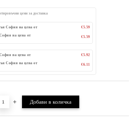
нтировъчни цени за доставка
ън София на цена от
€5.59
София на цена от
€5.59
София на цена от
€5.92
ън София на цена от
€6.11
Добави в желани