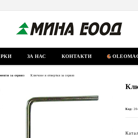
РКИ
ЗА НАС
КОНТАКТИ
OLEOMAC
менти за сервиз
Ключове и отвертки за сервиз
Клю
Код:
20
Ката