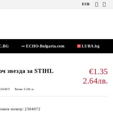
EUR
.BG
ECHO-Bulgaria.com
LUBA.bg
€1.35
ч звезда за STIHL
2.64лв.
-2304072
Тегло:
0.200
кг
ложен номер: 2304072