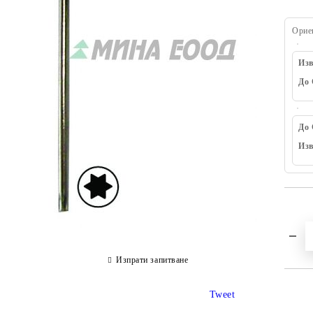
Орие
Изв
До 
До 
Изв
Изпрати запитване
Tweet