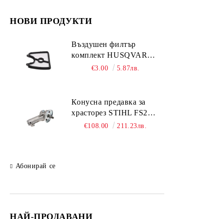
Ножици за клони
Гребла
За ремонт на карбуратори на
Акумулаторни ножици
НОВИ ПРОДУКТИ
Клинове
други марки моторни триони
Ножове и дикове за косене
Въздушен филтър
комплект HUSQVARNA
Пили за заточване
125;125BVx
€3.00
5.87лв.
Резервни части за ръчни
инструменти BAHCO
Подаръчни комплекти
Конусна предавка за
храсторез STIHL FS261;
FS361; FS461; FS491
€108.00
211.23лв.
Абонирай се
НАЙ-ПРОДАВАНИ