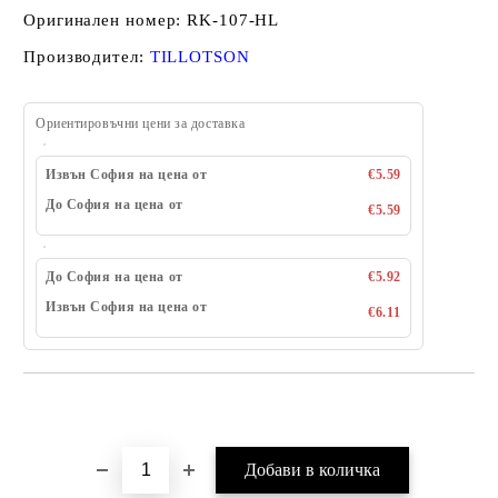
Оригинален номер: RK-107-HL
Производител:
TILLOTSON
Ориентировъчни цени за доставка
Извън София на цена от
€5.59
До София на цена от
€5.59
До София на цена от
€5.92
Извън София на цена от
€6.11
Добави в желани