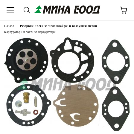
Начало
Резервни части за ъглошлайфи и въздушни метли
Карбуратори и части за карбуратори