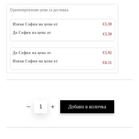
Ориентировъчни цени за доставка
Извън София на цена от
€5.59
До София на цена от
€5.59
До София на цена от
€5.92
Извън София на цена от
€6.11
Добави в желани