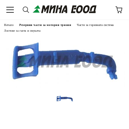
Начало
Резервни части за моторни триони
Части за горивната система
Лостове за газта и смукача