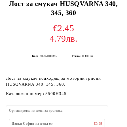
Лост за смукач HUSQVARNA 340,
345, 360
€2.45
4.79лв.
Код:
20-8500H345
Тегло:
0.100
кг
Лост за смукач подходящ за моторни триони
HUSQVARNA 340, 345, 360.
Каталожен номер: 8500H345
Ориентировъчни цени за доставка
Извън София на цена от
€5.59