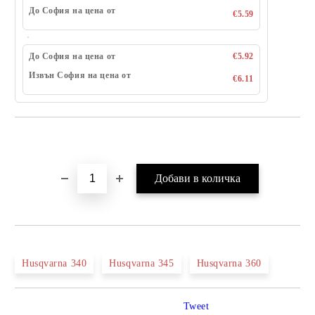
До София на цена от
€5.59
До София на цена от
€5.92
Извън София на цена от
€6.11
Добави в желани
Husqvarna 340
Husqvarna 345
Husqvarna 360
Tweet