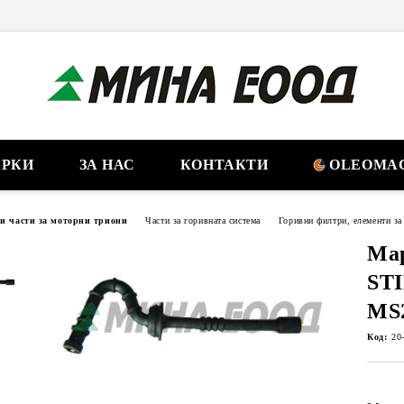
РКИ
ЗА НАС
КОНТАКТИ
OLEOMAC
ни части за моторни триони
Части за горивната система
Горивни филтри, елементи за
Мар
STI
MS2
Код:
20