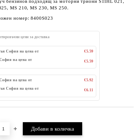
уч бензинов подходящ за моторни триони STIHL 021,
025, MS 210, MS 230, MS 250.
ложен номер: 8400S023
нтировъчни цени за доставка
ън София на цена от
€5.59
София на цена от
€5.59
София на цена от
€5.92
ън София на цена от
€6.11
Добави в желани