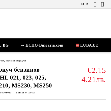
EUR
.BG
ECHO-Bulgaria.com
LUBA.bg
 тях, горивни маркучи
€2.15
куч бензинов
HL 021, 023, 025,
4.21лв.
10, MS230, MS250
-8400S023
Тегло:
0.100
кг