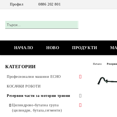
Профил
0886 202 801
НАЧАЛО
НОВО
ПРОДУКТИ
МА
Начало
Резерв
КАТЕГОРИИ
Професионални машини ECHO
Акумулаторни машини
КОСАЧКИ РОБОТИ
Моторни триони
Резервни части за моторни триони
Моторни триони за работа с една
Цилиндрово-бутална група
ръка
(цилиндри, бутала,сегменти)