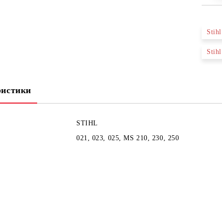
Stih
Stih
ристики
STIHL
021, 023, 025, MS 210, 230, 250