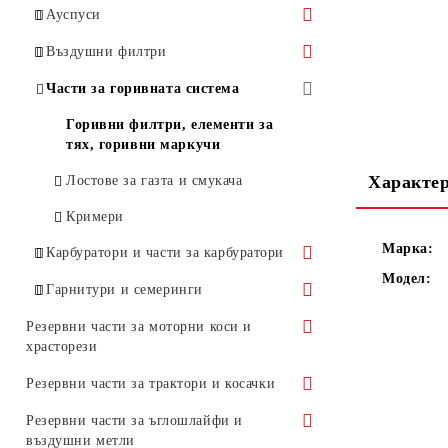
Бобини за други марки
Маховик
Капапци за веригата
Ауспуси
моторни триони
Капаци за цилиндъра
Ауспуси за HUSQVARNA
Въздушни филтри
Болтове за опъване, планки,
Ауспуси за STIHL
Филтри въздушни за
Части за горивната система
гайки, и уловители
HUSQVARNA
Горивни филтри, елементи за
Гребени
Филтри въздушни за STIHL
тях, горивни маркучи
За други марки моторни триони
Характе
Лостове за газта и смукача
Кримери
Марка:
Карбуратори и части за карбуратори
Модел:
Карбуратори
Гарнитури и семеринги
Карбуратори за HUSQVARNA
Комплекти за ремонт на
Гарнитури
Резервни части за моторни коси и
карбуратори
храсторези
Карбуратори за STIHL
Гарнитури за HUSQVARNA
Семеринги
За ремонт на карбуратори на
Цилиндри
Резервни части за трактори и косачки
Гарнитури за STIHL
Лагери
HUSQVARNA
Бутала
Акумулатори
Резервни части за ъглошлайфи и
За ремонт на карбуратори на
въздушни метли