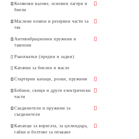
Въздушни метли
Цилиндри
Колянови валове, основни лагери и
биели
Ножици за жив плет
Цилиндри за HUSQVARNA
Бутала
Колянови валове и основни лагери
Маслени помпи и резервни части за
Моторни коси и храсторези
Цилиндри за STIHL
Бутала за Husqvarna
Сегменти
тях
Биели
Цилиндри за други моторни
Бутала за Stihl
Маслени помпи
Антивибрационни пружини и
триони
тампони
Бутала за Oleo-Mac
Бутала за маслени помпи
Тампони
Ръкохватки (предни и задни)
Бутала за други марки
Червяци за маслени помпи
Антивибрационни пружини
Капачки за бензин и масло
Други части за маслени помпи
Стартерни капаци, ролки, пружини
Стартерни капаци
Бобини, свещи и други електрически
части
Стартерни ролки
Бобини
Съединители и пружини за
Стартерни пружини
съединители
Бобини за HUSQVARNA
Свещи
Стартерни палци
Съединители
Капапци за веригата, за цилиндъра,
Бобини за STIHL
Стоп ключове
гайки и болтове за опъване
Стартерни дръжки и въжета
Съединители - принадлежности