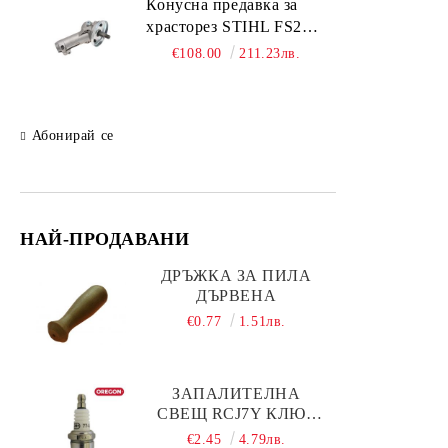
Подаръчни комплекти
Конусна предавка за
храсторез STIHL FS261;
FS361; FS461; FS491
€108.00
211.23лв.
Абонирай се
НАЙ-ПРОДАВАНИ
ДРЪЖКА ЗА ПИЛА
ДЪРВЕНА
€0.77
1.51лв.
ЗАПАЛИТЕЛНА
СВЕЩ RCJ7Y КЛЮЧ
19 OREGON
€2.45
4.79лв.