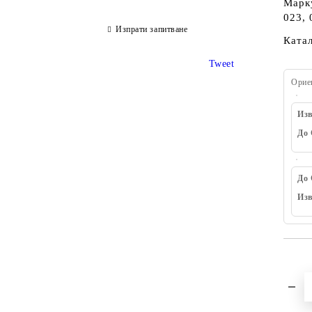
Марк
023, 
Изпрати запитване
Ката
Tweet
Орие
Изв
До 
До 
Изв