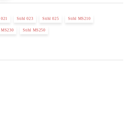
l 021
Stihl 023
Stihl 025
Stihl MS210
l MS230
Stihl MS250