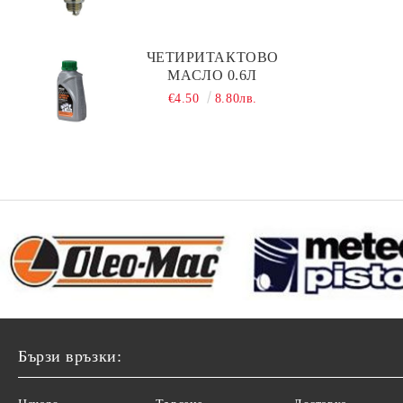
ЧЕТИРИТАКТОВО
МАСЛО 0.6Л
€4.50
8.80лв.
Бързи връзки: