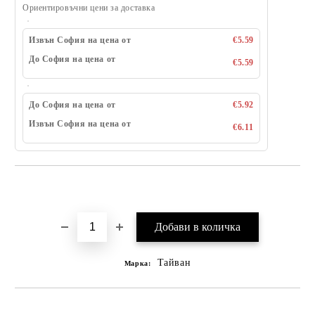
Ориентировъчни цени за доставка
Извън София на цена от
€5.59
До София на цена от
€5.59
До София на цена от
€5.92
Извън София на цена от
€6.11
Добави в желани
Тайван
Марка: