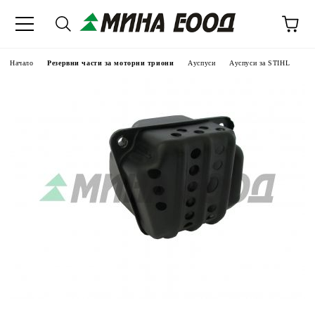
Начало
Резервни части за моторни триони
Ауспуси
Ауспуси за STIHL