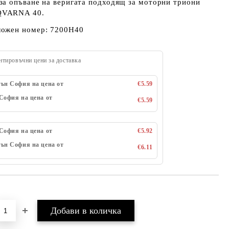
за опъване на веригата подходящ за моторни триони
VARNA 40.
ложен номер: 7200H40
нтировъчни цени за доставка
ън София на цена от
€5.59
София на цена от
€5.59
София на цена от
€5.92
ън София на цена от
€6.11
Добави в желани