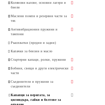
Въздушни метли
Цилиндри
Колянови валове, основни лагери и
биели
Ножици за жив плет
Цилиндри за HUSQVARNA
Бутала
Колянови валове и основни лагери
Маслени помпи и резервни части за
Моторни коси и храсторези
Цилиндри за STIHL
Бутала за Husqvarna
Сегменти
тях
Биели
Цилиндри за други моторни
Бутала за Stihl
Маслени помпи
Антивибрационни пружини и
триони
тампони
Бутала за Oleo-Mac
Бутала за маслени помпи
Тампони
Ръкохватки (предни и задни)
Бутала за други марки
Червяци за маслени помпи
Антивибрационни пружини
Капачки за бензин и масло
Други части за маслени помпи
Стартерни капаци, ролки, пружини
Стартерни капаци
Бобини, свещи и други електрически
части
Стартерни ролки
Бобини
Съединители и пружини за
Стартерни пружини
съединители
Бобини за HUSQVARNA
Свещи
Стартерни палци
Съединители
Капапци за веригата, за
Бобини за STIHL
Стоп ключове
цилиндъра, гайки и болтове за
Стартерни дръжки и въжета
Съединители - принадлежности
опъване