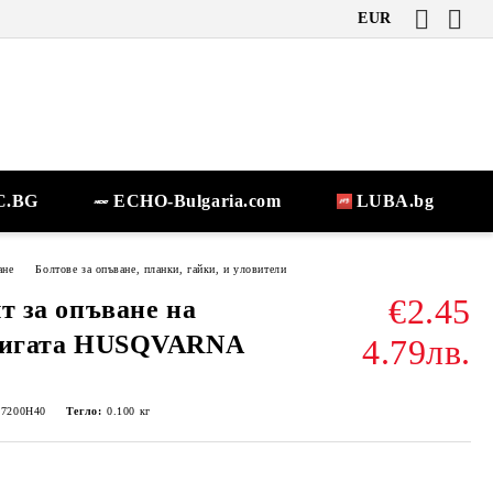
EUR
.BG
ECHO-Bulgaria.com
LUBA.bg
ане
Болтове за опъване, планки, гайки, и уловители
€2.45
т за опъване на
ригата HUSQVARNA
4.79лв.
-7200H40
Тегло:
0.100
кг