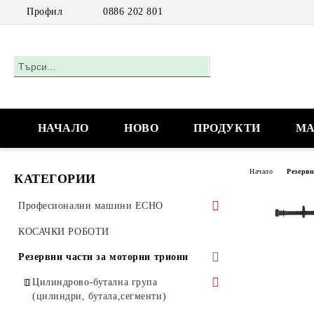
Профил
0886 202 801
НАЧАЛО
НОВО
ПРОДУКТИ
МА
Начало
Резерв
КАТЕГОРИИ
Професионални машини ECHO
Акумулаторни машини
КОСАЧКИ РОБОТИ
Моторни триони
Резервни части за моторни триони
Моторни триони за работа с една
Цилиндрово-бутална група
ръка
(цилиндри, бутала,сегменти)