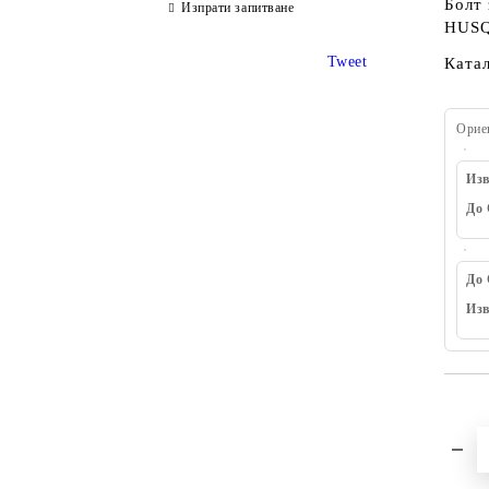
Болт 
Изпрати запитване
HUSQ
Tweet
Ката
Орие
Изв
До 
До 
Изв