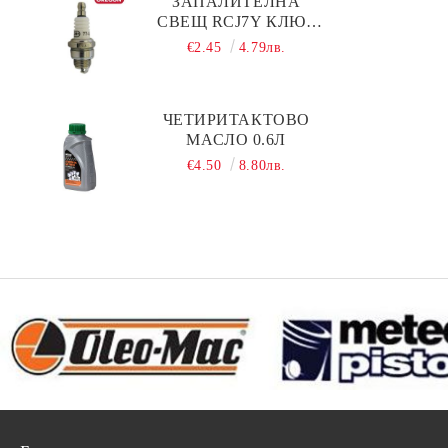
ЗАПАЛИТЕЛНА
СВЕЩ RCJ7Y КЛЮЧ
19 OREGON
€2.45
4.79лв.
ЧЕТИРИТАКТОВО
МАСЛО 0.6Л
€4.50
8.80лв.