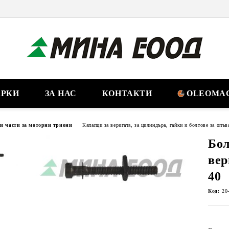
РКИ
ЗА НАС
КОНТАКТИ
OLEOMAC
ни части за моторни триони
Капапци за веригата, за цилиндъра, гайки и болтове за опъв
Бол
ве
40
Код:
20