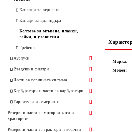
Бобини за други марки
Маховик
моторни триони
Капапци за веригата
Капаци за цилиндъра
Болтове за опъване, планки,
гайки, и уловители
Характе
Гребени
Ауспуси
Марка:
Ауспуси за HUSQVARNA
Въздушни филтри
Модел:
Ауспуси за STIHL
Филтри въздушни за
Части за горивната система
HUSQVARNA
Горивни филтри, елементи за тях,
Карбуратори и части за карбуратори
Филтри въздушни за STIHL
горивни маркучи
Карбуратори
Гарнитури и семеринги
За други марки моторни триони
Лостове за газта и смукача
Карбуратори за HUSQVARNA
Комплекти за ремонт на
Гарнитури
Резервни части за моторни коси и
Кримери
карбуратори
храсторези
Карбуратори за STIHL
Гарнитури за HUSQVARNA
Семеринги
За ремонт на карбуратори на
Цилиндри
Резервни части за трактори и косачки