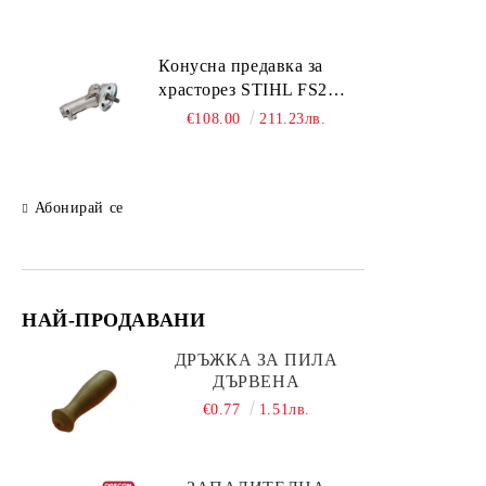
Резервни части за ръчни
инструменти BAHCO
Подаръчни комплекти
Конусна предавка за
храсторез STIHL FS261;
FS361; FS461; FS491
€108.00
211.23лв.
Абонирай се
НАЙ-ПРОДАВАНИ
ДРЪЖКА ЗА ПИЛА
ДЪРВЕНА
€0.77
1.51лв.