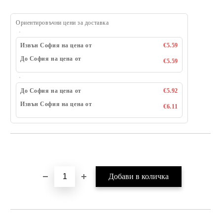
Ориентировъчни цени за доставка
Извън София на цена от
€5.59
До София на цена от
€5.59
До София на цена от
€5.92
Извън София на цена от
€6.11
Добави в желани