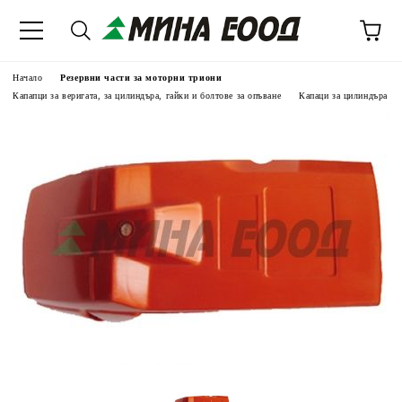
Начало
Резервни части за моторни триони
Капапци за веригата, за цилиндъра, гайки и болтове за опъване
Капаци за цилиндъра