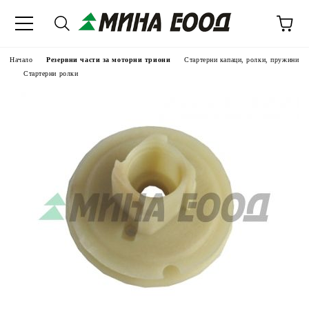
Начало
Резервни части за моторни триони
Стартерни капаци, ролки, пружини
Стартерни ролки