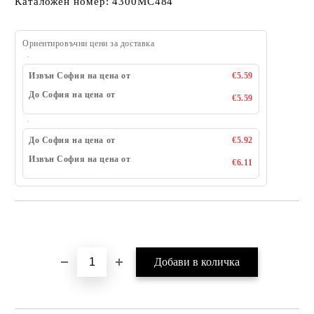
Каталожен номер: 4300MC484
Ориентировъчни цени за доставка
Извън София на цена от
€5.59
До София на цена от
€5.59
До София на цена от
€5.92
Извън София на цена от
€6.11
Добави в желани