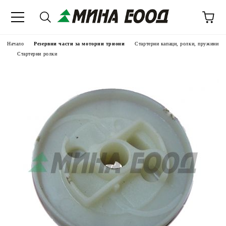
Начало
Резервни части за моторни триони
Стартерни капаци, ролки, пружини
Стартерни ролки