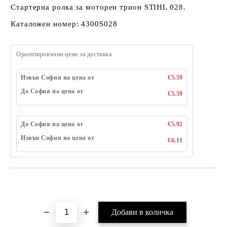
Стартерна ролка за моторен трион STIHL 028.
Каталожен номер: 4300S028
Ориентировъчни цени за доставка
Извън София на цена от
€5.59
До София на цена от
€5.59
До София на цена от
€5.92
Извън София на цена от
€6.11
Добави в желани