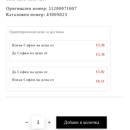
Оригинален номер: 11200071007
Каталожен номер: 4300S023
Ориентировъчни цени за доставка
Извън София на цена от
€5.59
До София на цена от
€5.59
До София на цена от
€5.92
Извън София на цена от
€6.11
Добави в желани