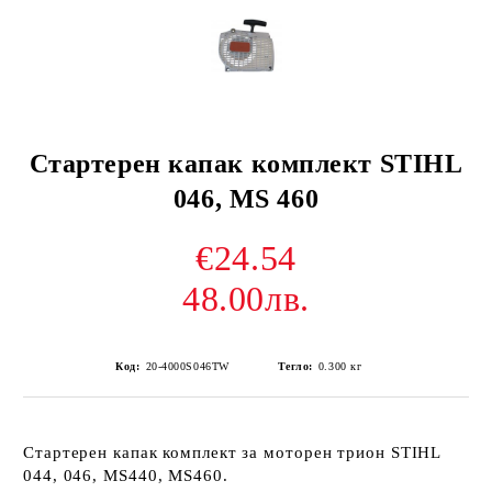
Стартерен капак комплект STIHL
046, MS 460
€24.54
48.00лв.
Код:
20-4000S046TW
Тегло:
0.300
кг
Стартерен капак комплект за моторен трион STIHL
044, 046, MS440, MS460.