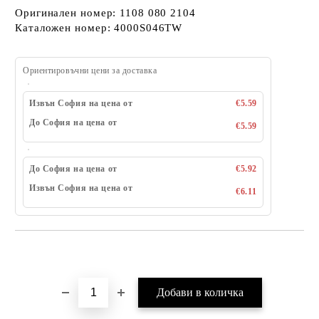
Оригинален номер: 1108 080 2104
Каталожен номер: 4000S046TW
Ориентировъчни цени за доставка
Извън София на цена от
€5.59
До София на цена от
€5.59
До София на цена от
€5.92
Извън София на цена от
€6.11
Добави в желани