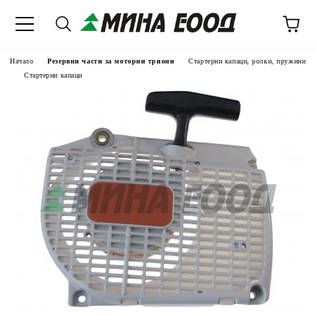
Начало
Резервни части за моторни триони
Стартерни капаци, ролки, пружини
Стартерни капаци