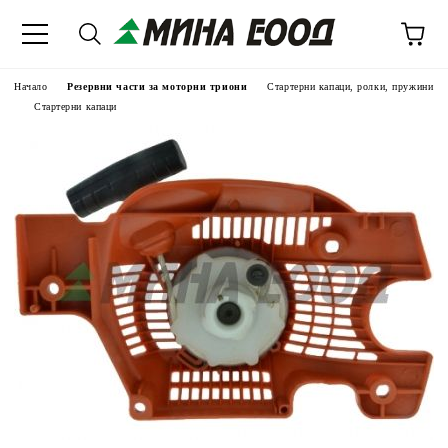
Начало
Резервни части за моторни триони
Стартерни капаци, ролки, пружини
Стартерни капаци