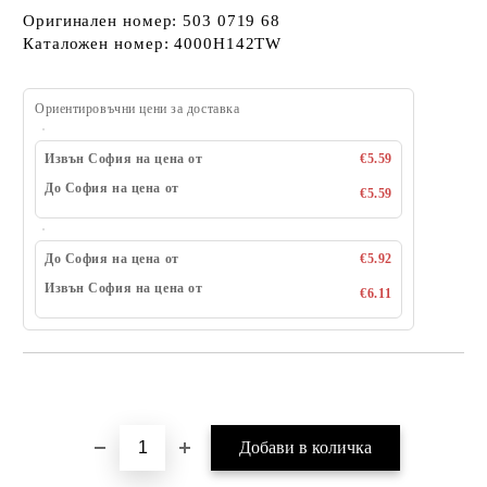
Оригинален номер: 503 0719 68
Каталожен номер: 4000H142TW
Ориентировъчни цени за доставка
Извън София на цена от
€5.59
До София на цена от
€5.59
До София на цена от
€5.92
Извън София на цена от
€6.11
Добави в желани