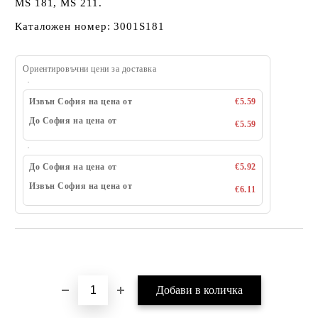
MS 181, MS 211.
Каталожен номер: 3001S181
Ориентировъчни цени за доставка
Извън София на цена от
€5.59
До София на цена от
€5.59
До София на цена от
€5.92
Извън София на цена от
€6.11
Добави в желани