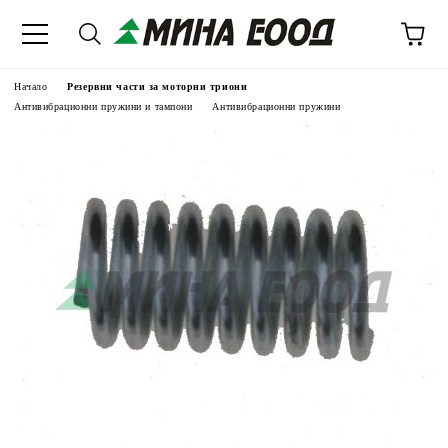
Начало
Резервни части за моторни триони
Антивибрационни пружини и тампони
Антивибрационни пружини