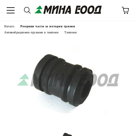
Начало
Резервни части за моторни триони
Антивибрационни пружини и тампони
Тампони