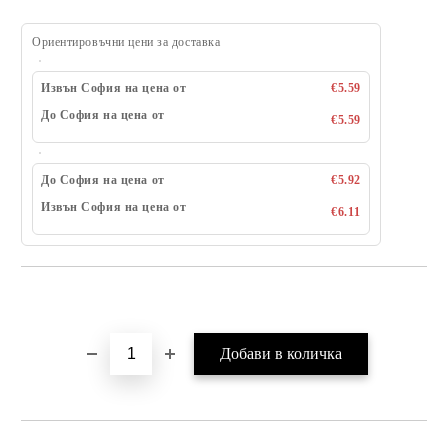
Ориентировъчни цени за доставка
Извън София на цена от
€5.59
До София на цена от
€5.59
До София на цена от
€5.92
Извън София на цена от
€6.11
Добави в желани