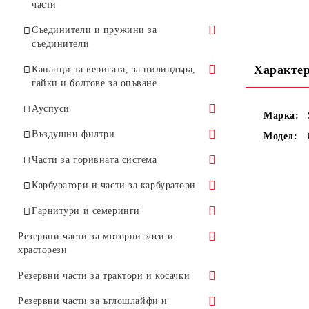
части
Стартерни ролки
Бобини
Съединители и пружини за
Стартерни пружини
съединители
Бобини за HUSQVARNA
Свещи
Стартерни палци
Характе
Съединители
Капапци за веригата, за цилиндъра,
Бобини за STIHL
Стоп ключове
гайки и болтове за опъване
Стартерни дръжки и въжета
Съединители - принадлежности
Бобини за други марки
Маховик
Капапци за веригата
Ауспуси
Марка:
моторни триони
Капаци за цилиндъра
Ауспуси за HUSQVARNA
Въздушни филтри
Модел:
Болтове за опъване, планки,
Ауспуси за STIHL
Филтри въздушни за
Части за горивната система
гайки, и уловители
HUSQVARNA
Горивни филтри, елементи за тях,
Карбуратори и части за карбуратори
Гребени
Филтри въздушни за STIHL
горивни маркучи
Карбуратори
Гарнитури и семеринги
За други марки моторни триони
Лостове за газта и смукача
Карбуратори за HUSQVARNA
Комплекти за ремонт на
Гарнитури
Резервни части за моторни коси и
Кримери
карбуратори
храсторези
Карбуратори за STIHL
Гарнитури за HUSQVARNA
Семеринги
За ремонт на карбуратори на
Цилиндри
Резервни части за трактори и косачки
Гарнитури за STIHL
Лагери
HUSQVARNA
Бутала
Акумулатори
Резервни части за ъглошлайфи и