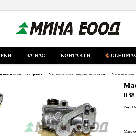
РКИ
ЗА НАС
КОНТАКТИ
OLEOMAC
ни части за моторни триони
Маслени помпи и резервни части за тях
Маслени помпи
Мас
038
Код:
20
Масл