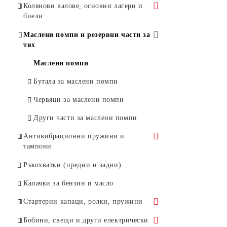
Въздушни метли
Цилиндри
Колянови валове, основни лагери и
биели
Ножици за жив плет
Цилиндри за HUSQVARNA
Бутала
Колянови валове и основни лагери
Маслени помпи и резервни части за
Моторни коси и храсторези
Цилиндри за STIHL
Бутала за Husqvarna
Сегменти
тях
Биели
Цилиндри за други моторни
Бутала за Stihl
Маслени помпи
триони
Бутала за Oleo-Mac
Бутала за маслени помпи
Бутала за други марки
Червяци за маслени помпи
Други части за маслени помпи
Антивибрационни пружини и
тампони
Тампони
Ръкохватки (предни и задни)
Антивибрационни пружини
Капачки за бензин и масло
Стартерни капаци, ролки, пружини
Стартерни капаци
Бобини, свещи и други електрически