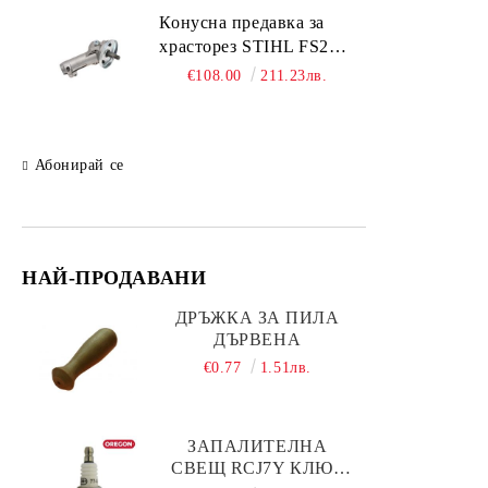
Подаръчни комплекти
Конусна предавка за
храсторез STIHL FS261;
FS361; FS461; FS491
€108.00
211.23лв.
Абонирай се
НАЙ-ПРОДАВАНИ
ДРЪЖКА ЗА ПИЛА
ДЪРВЕНА
€0.77
1.51лв.
ЗАПАЛИТЕЛНА
СВЕЩ RCJ7Y КЛЮЧ