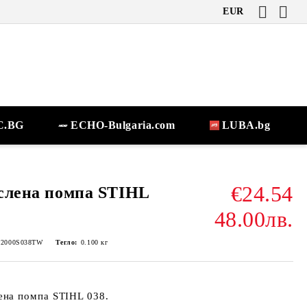
EUR
.BG
ECHO-Bulgaria.com
LUBA.bg
€24.54
лена помпа STIHL
48.00лв.
-2000S038TW
Тегло:
0.100
кг
ена помпа STIHL 038.