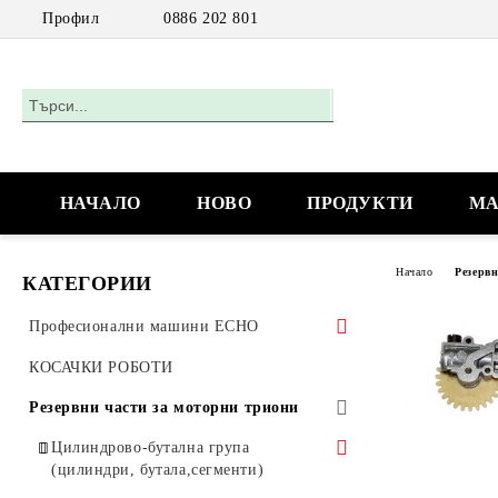
Профил
0886 202 801
НАЧАЛО
НОВО
ПРОДУКТИ
МА
Начало
Резерв
КАТЕГОРИИ
Професионални машини ECHO
Акумулаторни машини
КОСАЧКИ РОБОТИ
Моторни триони
Резервни части за моторни триони
Моторни триони за работа с една
Цилиндрово-бутална група
ръка
(цилиндри, бутала,сегменти)