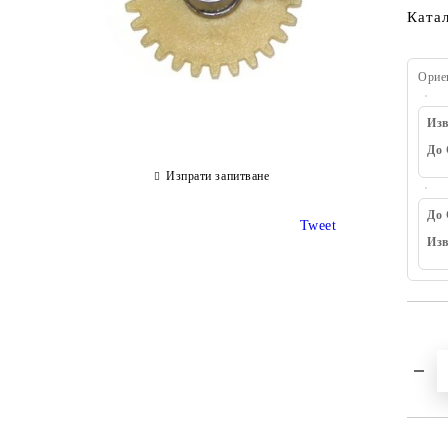
Ката
Орие
Изв
До 
Изпрати запитване
До 
Tweet
Изв