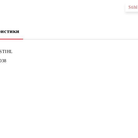
Stih
ристики
STIHL
038