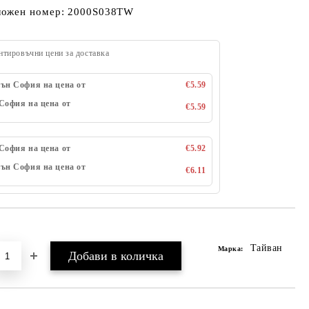
ложен номер: 2000S038TW
нтировъчни цени за доставка
ън София на цена от
€5.59
София на цена от
€5.59
София на цена от
€5.92
ън София на цена от
€6.11
Добави в желани
Тайван
Марка: