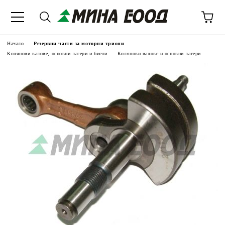
Начало
Резервни части за моторни триони
Колянови валове, основни лагери и биели
Колянови валове и основни лагери