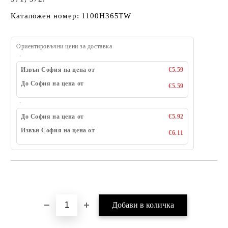
Каталожен номер: 1100H365TW
Ориентировъчни цени за доставка
Извън София на цена от
€5.59
До София на цена от
€5.59
До София на цена от
€5.92
Извън София на цена от
€6.11
Добави в желани