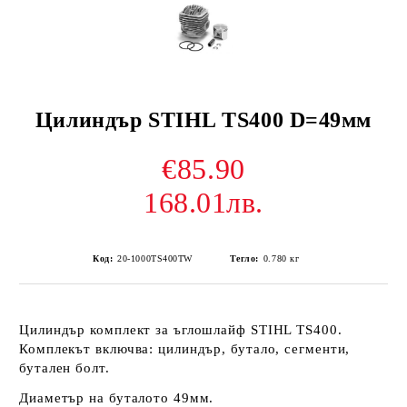
Цилиндър STIHL TS400 D=49мм
€85.90
168.01лв.
Код:
20-1000TS400TW
Тегло:
0.780
кг
Цилиндър комплект за ъглошлайф STIHL TS400.
Комплекът включва: цилиндър, бутало, сегменти,
бутален болт.
Диаметър на буталото 49мм.