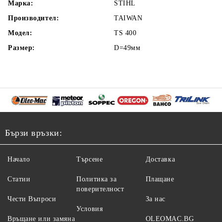
Марка:
STIHL
Производител:
TAIWAN
Модел:
TS 400
Размер:
D=49мм
Бързи връзки:
Начало
Търсене
Доставка
Статии
Политика за
Плащане
поверителност
Чести Въпроси
За нас
Условия
Връщане или замяна
OLEOMAC.BG