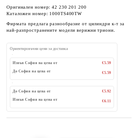
Оригинален номер: 42 230 201 200
Каталожен номер: 1000TS400TW
Фирмата предлага разнообразие от цилиндри к-т за
най-разпространените модели верижни триони.
Ориентировъчни цени за доставка
Извън София на цена от
€5.59
До София на цена от
€5.59
До София на цена от
€5.92
Извън София на цена от
€6.11
Добави в желани