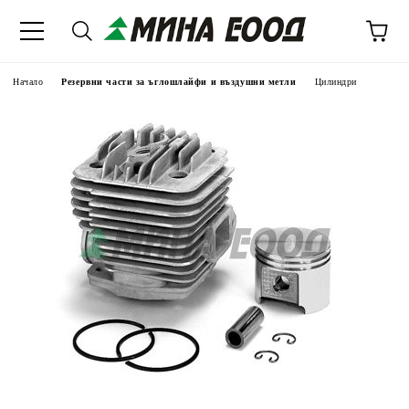
Начало
Резервни части за ъглошлайфи и въздушни метли
Цилиндри