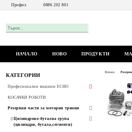
Профил
0886 202 801
НАЧАЛО
НОВО
ПРОДУКТИ
МА
Начало
Резерв
КАТЕГОРИИ
Професионални машини ECHO
Акумулаторни машини
КОСАЧКИ РОБОТИ
Моторни триони
Резервни части за моторни триони
Моторни триони за работа с една
Цилиндрово-бутална група
ръка
(цилиндри, бутала,сегменти)