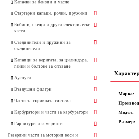
Антивибрационни пружини
Капачки за бензин и масло
Други части за маслени помпи
Стартерни капаци, ролки, пружини
Стартерни капаци
Бобини, свещи и други електрически
части
Стартерни ролки
Бобини
Съединители и пружини за
Стартерни пружини
съединители
Бобини за HUSQVARNA
Свещи
Стартерни палци
Съединители
Капапци за веригата, за цилиндъра,
Бобини за STIHL
Стоп ключове
гайки и болтове за опъване
Стартерни дръжки и въжета
Съединители - принадлежности
Характе
Бобини за други марки
Маховик
Капапци за веригата
Ауспуси
моторни триони
Капаци за цилиндъра
Ауспуси за HUSQVARNA
Въздушни филтри
Марка:
Болтове за опъване, планки,
Ауспуси за STIHL
Филтри въздушни за
Части за горивната система
Производ
гайки, и уловители
HUSQVARNA
Горивни филтри, елементи за тях,
Карбуратори и части за карбуратори
Модел:
Гребени
Филтри въздушни за STIHL
горивни маркучи
Размер:
Карбуратори
Гарнитури и семеринги
За други марки моторни триони
Лостове за газта и смукача
Карбуратори за HUSQVARNA
Комплекти за ремонт на
Гарнитури
Резервни части за моторни коси и