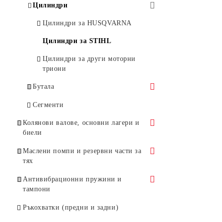
Въздушни метли
Цилиндри
Ножици за жив плет
Цилиндри за HUSQVARNA
Моторни коси и храсторези
Цилиндри за STIHL
Цилиндри за други моторни
триони
Бутала
Бутала за Husqvarna
Сегменти
Бутала за Stihl
Колянови валове, основни лагери и
биели
Бутала за Oleo-Mac
Колянови валове и основни лагери
Маслени помпи и резервни части за
Бутала за други марки
тях
Биели
Маслени помпи
Антивибрационни пружини и
тампони
Бутала за маслени помпи
Тампони
Ръкохватки (предни и задни)
Червяци за маслени помпи