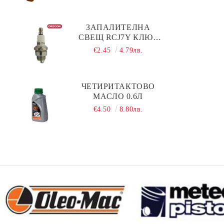
ЗАПАЛИТЕЛНА
СВЕЩ RCJ7Y КЛЮЧ
19 OREGON
€2.45
4.79лв.
ЧЕТИРИТАКТОВО
МАСЛО 0.6Л
€4.50
8.80лв.