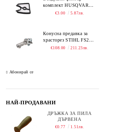
комплект HUSQVARNA
Пили за заточване
125;125BVx
€3.00
5.87лв.
Резервни части за ръчни
инструменти BAHCO
Подаръчни комплекти
Конусна предавка за
храсторез STIHL FS261;
FS361; FS461; FS491
€108.00
211.23лв.
Абонирай се
НАЙ-ПРОДАВАНИ
ДРЪЖКА ЗА ПИЛА
ДЪРВЕНА
€0.77
1.51лв.