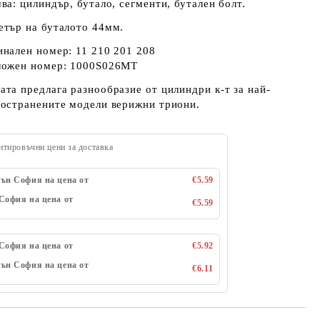
ва: цилиндър, бутало, сегменти, бутален болт.
етър на буталото 44мм.
нален номер: 11 210 201 208
ложен номер: 1000S026MT
та предлага разнообразие от цилиндри к-т за най-
ространените модели верижни триони.
нтировъчни цени за доставка
ън София на цена от
€5.59
София на цена от
€5.59
София на цена от
€5.92
ън София на цена от
€6.11