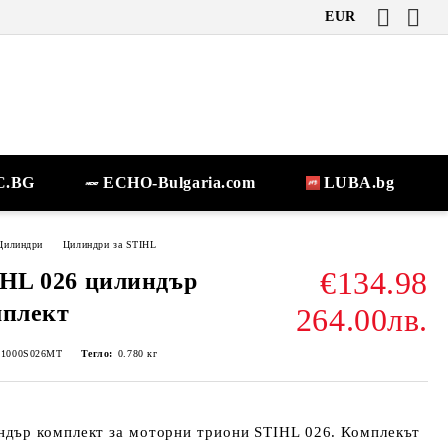
EUR
.BG
ECHO-Bulgaria.com
LUBA.bg
Цилиндри
Цилиндри за STIHL
€134.98
HL 026 цилиндър
мплект
264.00лв.
-1000S026MT
Тегло:
0.780
кг
ндър комплект за моторни триони STIHL 026. Комплекът