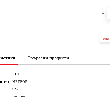
stihl
ристики
Свързани продукти
STIHL
ител:
METEOR
026
D=44мм