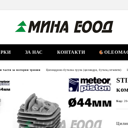
РКИ
ЗА НАС
КОНТАКТИ
OLEOMAC
ни части за моторни триони
Цилиндрово-бутална група (цилиндри, бутала,сегменти)
STI
ко
Код:
20
Цили