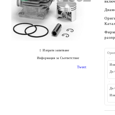
включ
Диам
Ориги
Ката
Фирма
разп
Изпрати запитване
Орие
Информация за Съответствие
Изв
Tweet
До 
До 
Изв