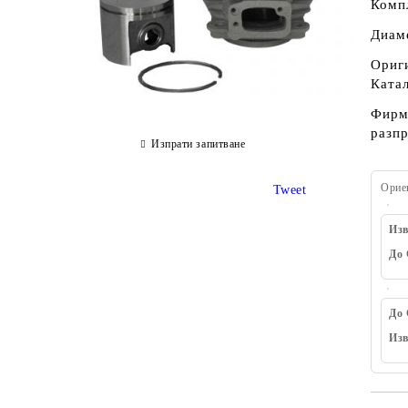
Компл
Диам
Ориги
Ката
Фирма
разп
Изпрати запитване
Орие
Tweet
Изв
До 
До 
Изв