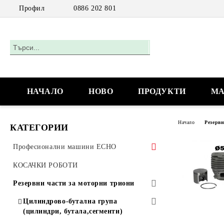
Профил
0886 202 801
НАЧАЛО
НОВО
ПРОДУКТИ
МА
Начало
Резерв
КАТЕГОРИИ
Професионални машини ECHO
Акумулаторни машини
КОСАЧКИ РОБОТИ
Моторни триони
Резервни части за моторни триони
Моторни триони за работа с една
Цилиндрово-бутална група
ръка
(цилиндри, бутала,сегменти)