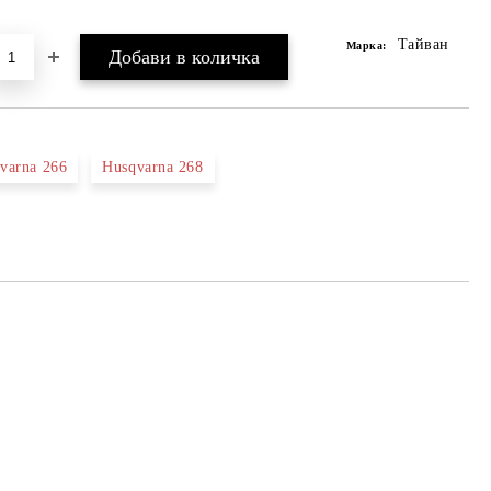
Добави в желани
Тайван
Марка:
varna 266
Husqvarna 268