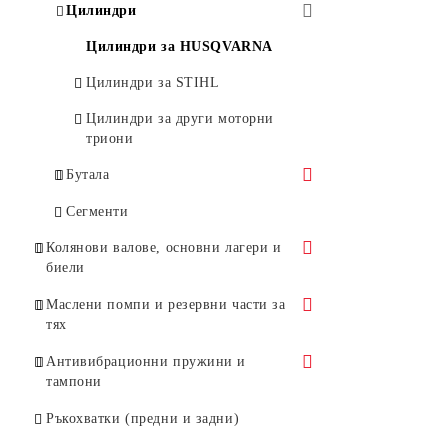
Въздушни метли
Цилиндри
Ножици за жив плет
Цилиндри за HUSQVARNA
Моторни коси и храсторези
Цилиндри за STIHL
Цилиндри за други моторни
триони
Бутала
Бутала за Husqvarna
Сегменти
Бутала за Stihl
Колянови валове, основни лагери и
биели
Бутала за Oleo-Mac
Колянови валове и основни лагери
Маслени помпи и резервни части за
Бутала за други марки
тях
Биели
Маслени помпи
Антивибрационни пружини и
тампони
Бутала за маслени помпи
Тампони
Ръкохватки (предни и задни)
Червяци за маслени помпи