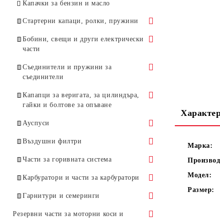
Антивибрационни пружини
Капачки за бензин и масло
Други части за маслени помпи
Стартерни капаци, ролки, пружини
Стартерни капаци
Бобини, свещи и други електрически
части
Стартерни ролки
Бобини
Съединители и пружини за
Стартерни пружини
съединители
Бобини за HUSQVARNA
Свещи
Стартерни палци
Съединители
Капапци за веригата, за цилиндъра,
Бобини за STIHL
Стоп ключове
гайки и болтове за опъване
Стартерни дръжки и въжета
Характе
Съединители - принадлежности
Бобини за други марки
Маховик
Капапци за веригата
Ауспуси
моторни триони
Капаци за цилиндъра
Ауспуси за HUSQVARNA
Въздушни филтри
Марка:
Болтове за опъване, планки,
Ауспуси за STIHL
Филтри въздушни за
Части за горивната система
Производ
гайки, и уловители
HUSQVARNA
Модел:
Горивни филтри, елементи за тях,
Карбуратори и части за карбуратори
Гребени
Филтри въздушни за STIHL
горивни маркучи
Размер:
Карбуратори
Гарнитури и семеринги
За други марки моторни триони
Лостове за газта и смукача
Карбуратори за HUSQVARNA
Комплекти за ремонт на
Гарнитури
Резервни части за моторни коси и