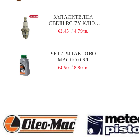
ЗАПАЛИТЕЛНА
СВЕЩ RCJ7Y КЛЮЧ
19 OREGON
€2.45
4.79лв.
ЧЕТИРИТАКТОВО
МАСЛО 0.6Л
€4.50
8.80лв.