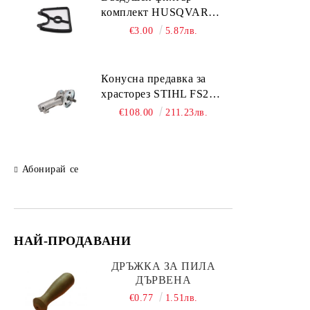
комплект HUSQVARNA
Пили за заточване
125;125BVx
€3.00
5.87лв.
Резервни части за ръчни
инструменти BAHCO
Подаръчни комплекти
Конусна предавка за
храсторез STIHL FS261;
FS361; FS461; FS491
€108.00
211.23лв.
Абонирай се
НАЙ-ПРОДАВАНИ
ДРЪЖКА ЗА ПИЛА
ДЪРВЕНА
€0.77
1.51лв.