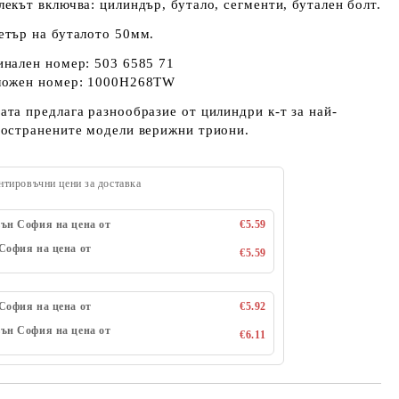
екът включва: цилиндър, бутало, сегменти, бутален болт.
етър на буталото 50мм.
нален номер: 503 6585 71
ложен номер: 1000H268TW
та предлага разнообразие от цилиндри к-т за най-
ространените модели верижни триони.
нтировъчни цени за доставка
ън София на цена от
€5.59
София на цена от
€5.59
София на цена от
€5.92
ън София на цена от
€6.11