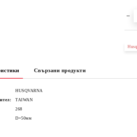
Husq
ристики
Свързани продукти
HUSQVARNA
ител:
TAIWAN
268
D=50мм