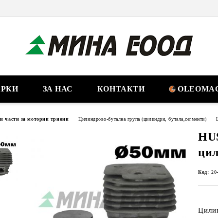
РКИ
ЗА НАС
КОНТАКТИ
OLEOMAC
ни части за моторни триони
Цилиндрово-бутална група (цилиндри, бутала,сегменти)
HU
цил
Код:
20
Цили