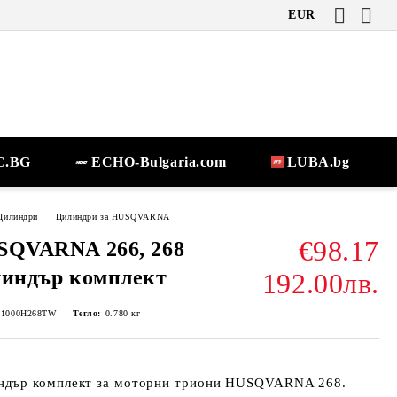
EUR
.BG
ECHO-Bulgaria.com
LUBA.bg
Цилиндри
Цилиндри за HUSQVARNA
€98.17
SQVARNA 266, 268
индър комплект
192.00лв.
-1000H268TW
Тегло:
0.780
кг
ндър комплект за моторни триони HUSQVARNA 268.